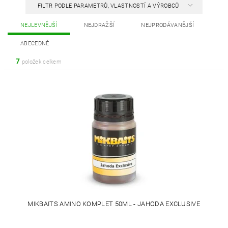
FILTR PODLE PARAMETRŮ, VLASTNOSTÍ A VÝROBCŮ
NEJLEVNĚJŠÍ
NEJDRAŽŠÍ
NEJPRODÁVANĚJŠÍ
ABECEDNĚ
7
položek celkem
MIKBAITS AMINO KOMPLET 50ML - JAHODA EXCLUSIVE