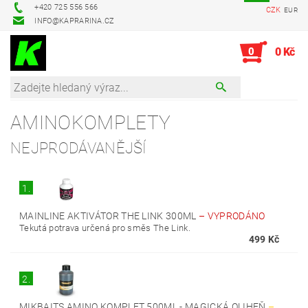
+420 725 556 566
CZK
EUR
INFO@KAPRARINA.CZ
0
0 Kč
AMINOKOMPLETY
NEJPRODÁVANĚJŠÍ
1.
MAINLINE AKTIVÁTOR THE LINK 300ML
–
VYPRODÁNO
Tekutá potrava určená pro směs The Link.
499 Kč
2.
MIKBAITS AMINO KOMPLET 500ML - MAGICKÁ OLIHEŇ
–