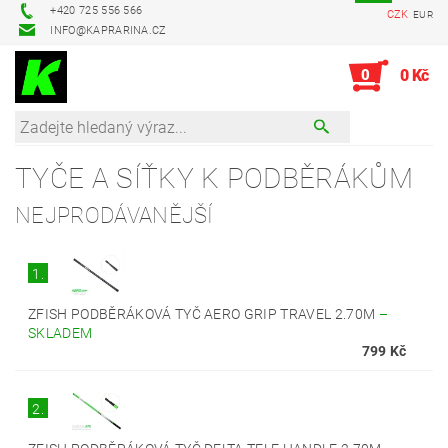
+420 725 556 566
CZK
EUR
INFO@KAPRARINA.CZ
0
0 Kč
TYČE A SÍŤKY K PODBĚRÁKŮM
NEJPRODÁVANĚJŠÍ
1.
ZFISH PODBĚRÁKOVÁ TYČ AERO GRIP TRAVEL 2.70M
–
SKLADEM
799 Kč
2.