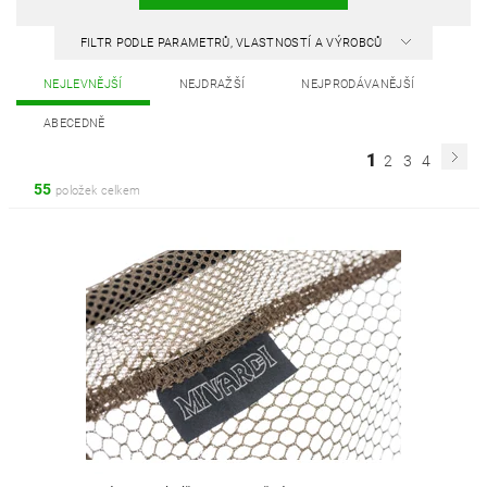
FILTR PODLE PARAMETRŮ, VLASTNOSTÍ A VÝROBCŮ
NEJLEVNĚJŠÍ
NEJDRAŽŠÍ
NEJPRODÁVANĚJŠÍ
ABECEDNĚ
1
2
3
4
55
položek celkem