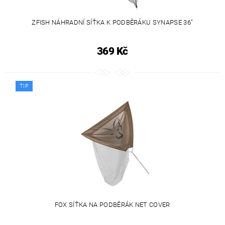
ZFISH NÁHRADNÍ SÍŤKA K PODBĚRÁKU SYNAPSE 36"
369 Kč
TIP
FOX SÍŤKA NA PODBĚRÁK NET COVER