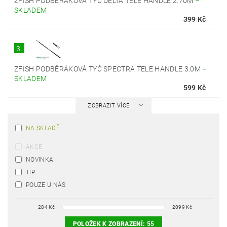
ZFISH PODBĚRÁKOVÁ TYČ DELTA TELE HANDLE 2.70M
–
SKLADEM
399 Kč
3.
ZFISH PODBĚRÁKOVÁ TYČ SPECTRA TELE HANDLE 3.0M
–
SKLADEM
599 Kč
ZOBRAZIT VÍCE
NA SKLADĚ
AKCE
NOVINKA
TIP
POUZE U NÁS
284
Kč
2099
Kč
POLOŽEK K ZOBRAZENÍ:
55