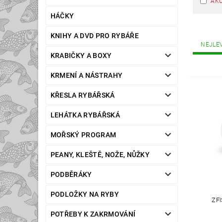
AK
HÁČKY
KNIHY A DVD PRO RYBÁŘE
NEJLE
KRABIČKY A BOXY
KRMENÍ A NÁSTRAHY
KŘESLA RYBÁŘSKÁ
LEHÁTKA RYBÁŘSKÁ
MOŘSKÝ PROGRAM
PEANY, KLEŠTĚ, NOŽE, NŮŽKY
PODBĚRÁKY
PODLOŽKY NA RYBY
ZF
POTŘEBY K ZAKRMOVÁNÍ