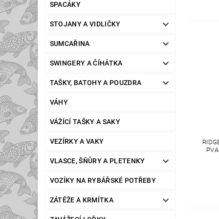
SPACÁKY
STOJANY A VIDLIČKY
SUMCAŘINA
SWINGERY A ČÍHÁTKA
TAŠKY, BATOHY A POUZDRA
VÁHY
VÁŽÍCÍ TAŠKY A SAKY
VEZÍRKY A VAKY
RIDG
PVA
VLASCE, ŠŇŮRY A PLETENKY
VOZÍKY NA RYBÁŘSKÉ POTŘEBY
ZÁTĚŽE A KRMÍTKA