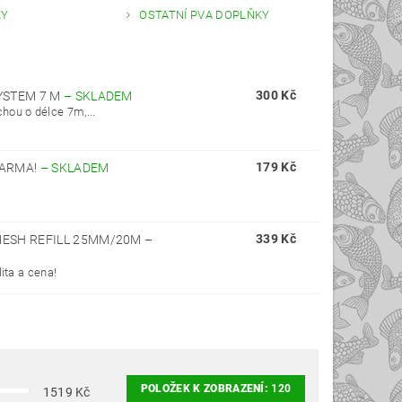
KY
OSTATNÍ PVA DOPLŇKY
300 Kč
YSTEM 7 M
–
SKLADEM
hou o délce 7m,...
179 Kč
DARMA!
–
SKLADEM
339 Kč
MESH REFILL 25MM/20M
–
ita a cena!
POLOŽEK K ZOBRAZENÍ:
120
1519
Kč