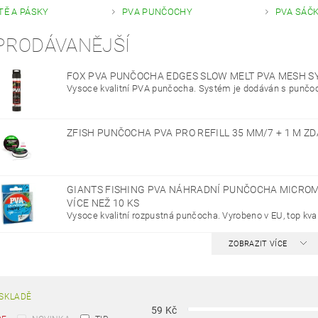
TĚ A PÁSKY
PVA PUNČOCHY
PVA SÁČ
PRODÁVANĚJŠÍ
FOX PVA PUNČOCHA EDGES SLOW MELT PVA MESH S
Vysoce kvalitní PVA punčocha. Systém je dodáván s punčoc
ZFISH PUNČOCHA PVA PRO REFILL 35 MM/7 + 1 M Z
GIANTS FISHING PVA NÁHRADNÍ PUNČOCHA MICRO
VÍCE NEŽ 10 KS
Vysoce kvalitní rozpustná punčocha. Vyrobeno v EU, top kval
ZOBRAZIT VÍCE
SKLADĚ
59
Kč