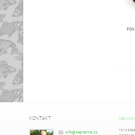
FOX
KONTAKT
NOVINK
13.12.202
info
@
kaprarina.cz