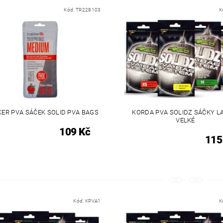
Kód:
TR228103
K
ER PVA SÁČEK SOLID PVA BAGS
KORDA PVA SOLIDZ SÁČKY L
VELKÉ
109 Kč
115
Kód:
KPVA1
K