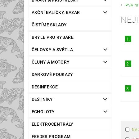
BIVAKY A PŘÍSTŘEŠKY
PVA NI
AKČNÍ BALÍČKY, BAZAR
NEJ
ČISTÍME SKLADY
BRÝLE PRO RYBÁŘE
1.
ČELOVKY A SVĚTLA
ČLUNY A MOTORY
2.
DÁRKOVÉ POUKAZY
DESINFEKCE
3.
DEŠTNÍKY
ECHOLOTY
ELEKTROCENTRÁLY
NA 
FEEDER PROGRAM