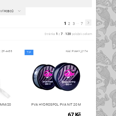
A VÝROBCŮ
...
1
2
3
7
1
7
120
Stránka
z
-
položek celkem
:
ZF-4455
Kód:
PVAHY_2174
TIP
 MM/20
PVA HYDROSPOL PVA NIT 20 M
67 Kč