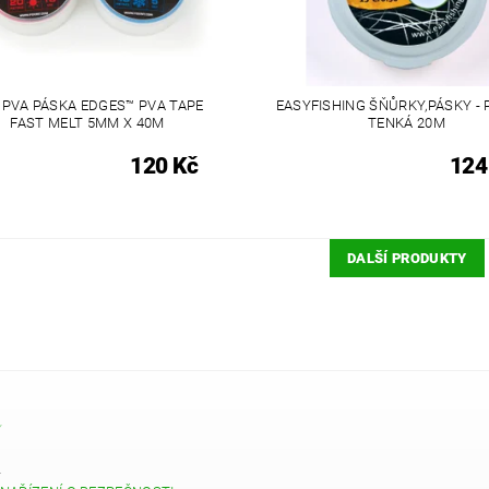
 PVA PÁSKA EDGES™ PVA TAPE
EASYFISHING ŠŇŮRKY,PÁSKY - 
FAST MELT 5MM X 40M
TENKÁ 20M
120 Kč
124
DALŠÍ PRODUKTY
Y
4