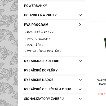
POWERBANKY
POUZDRA NA PRUTY
PVA PROGRAM
PVA NITĚ A PÁSKY
PVA PUNČOCHY
PVA SÁČKY
OSTATNÍ PVA DOPLŇKY
RYBÁŘSKÁ BIŽUTERIE
RYBÁŘSKÉ DOPLŇKY
RYBÁŘSKÉ NÁDOBÍ
GARD
BAGS
RYBÁŘSKÉ OBLEČENÍ A OBUV
128 K
SIGNALIZÁTORY ZÁBĚRU