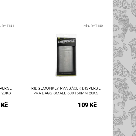
d:
RMT181
Kód:
RMT180
SPERSE
RIDGEMONKEY PVA SÁČEK DISPERSE
 20KS
PVA BAGS SMALL 60X150MM 20KS
 Kč
109 Kč