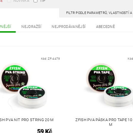
CE
NOVINKA
TIP
FILTR PODLE PARAMETRŮ, VLASTNOSTÍ 
VNĚJŠÍ
NEJDRAŽŠÍ
NEJPRODÁVANĚJŠÍ
ABECEDNĚ
Kód:
ZF-4479
Kód
ISH PVA NIT PRO STRING 20 M
ZFISH PVA PÁSKA PRO TAPE 10
M
59 Kč