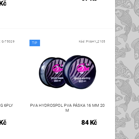
Kč
:
G-75029
Kód:
PVAHY_2105
TIP
NG 6PLY
PVA HYDROSPOL PVA PÁSKA 16 MM 20
M
Kč
84 Kč