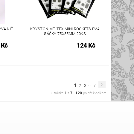
PVA NIŤ
KRYSTON MELTEX MINI ROCKETS PVA
SÁČKY 75X85MM 20KS
 Kč
124 Kč
...
1
2
3
7
1
7
120
Stránka
z
-
položek celkem