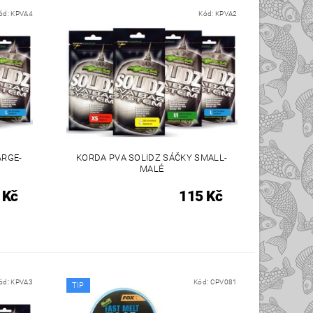
ód:
KPVA4
Kód:
KPVA2
ARGE-
KORDA PVA SOLIDZ SÁČKY SMALL-
MALÉ
 Kč
115 Kč
ód:
KPVA3
Kód:
CPV081
TIP