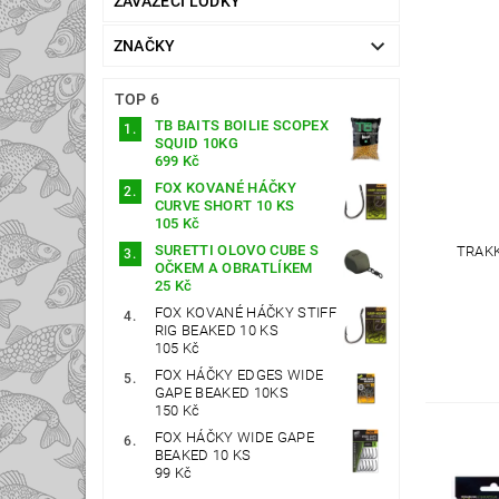
ZAVÁŽECÍ LOĎKY
ZNAČKY
TOP 6
TB BAITS BOILIE SCOPEX
SQUID 10KG
699 Kč
FOX KOVANÉ HÁČKY
CURVE SHORT 10 KS
105 Kč
SURETTI OLOVO CUBE S
TRAKK
OČKEM A OBRATLÍKEM
25 Kč
FOX KOVANÉ HÁČKY STIFF
RIG BEAKED 10 KS
105 Kč
FOX HÁČKY EDGES WIDE
GAPE BEAKED 10KS
150 Kč
FOX HÁČKY WIDE GAPE
BEAKED 10 KS
99 Kč