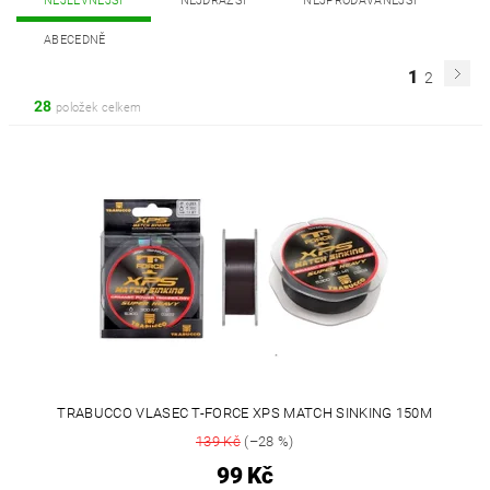
NEJLEVNĚJŠÍ
NEJDRAŽŠÍ
NEJPRODÁVANĚJŠÍ
ABECEDNĚ
1
2
28
položek celkem
TRABUCCO VLASEC T-FORCE XPS MATCH SINKING 150M
139 Kč
(–28 %)
99 Kč