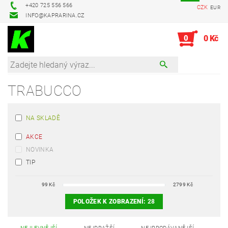
+420 725 556 566
CZK
EUR
INFO@KAPRARINA.CZ
0
0 Kč
TRABUCCO
NA SKLADĚ
AKCE
NOVINKA
TIP
99
Kč
2799
Kč
POLOŽEK K ZOBRAZENÍ:
28