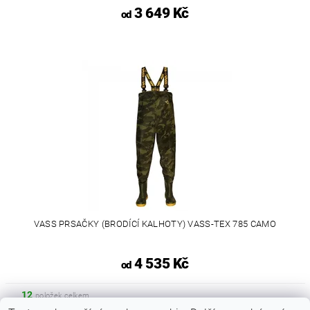
3 649 Kč
od
VASS PRSAČKY (BRODÍCÍ KALHOTY) VASS-TEX 785 CAMO
4 535 Kč
od
12
položek celkem