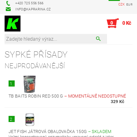
+420 725 556 566
CZK
EUR
INFO@KAPRARINA.CZ
0
0 Kč
SYPKÉ PŘÍSADY
NEJPRODÁVANĚJŠÍ
1.
TB BAITS ROBIN RED 500 G
–
MOMENTÁLNĚ NEDOSTUPNÉ
329 Kč
2.
JET FISH JÁTROVÁ OBALOVAČKA 150G
–
SKLADEM
Velmi koncentrovaný, enzymaticky upravený extrakt z jater.