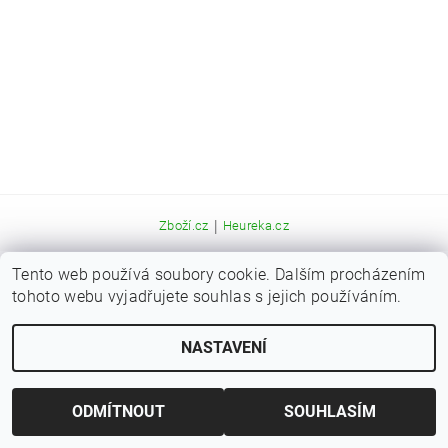
|
Zboží.cz
Heureka.cz
Tento web používá soubory cookie. Dalším procházením
Upravit nastavení cookies
2026 © Kaprařina.cz, všechna práva vyhrazena
tohoto webu vyjadřujete souhlas s jejich používáním.
Vytvořil Shoptet
NASTAVENÍ
ODMÍTNOUT
SOUHLASÍM