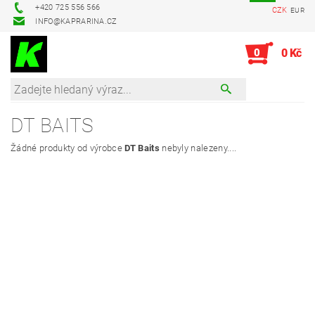
+420 725 556 566
CZK
EUR
INFO@KAPRARINA.CZ
0
0 Kč
DT BAITS
Žádné produkty od výrobce
DT Baits
nebyly nalezeny....