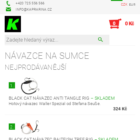
+420 725 556 566
CZK
EUR
INFO@KAPRARINA.CZ
0
0 Kč
NÁVAZCE NA SUMCE
NEJPRODÁVANĚJŠÍ
1.
BLACK CAT NÁVAZEC ANTI TANGLE RIG
–
SKLADEM
Hotový návazec Waller Spezial od Stefana Seuße.
324 Kč
2.
BLACK CAT NÁVAZEC BAITFISH TREE RIG
–
SKLADEM