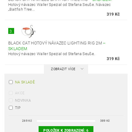
Hotový návazec Waller Spezial od Stefana Seuße. Návazec
„Baitfish Tree...
319 Kč
3.
BLACK CAT HOTOVÝ NÁVAZEC LIGHTING RIG 2M
–
SKLADEM
Hotový návazec Waller Spezial od Stefana Seuße.
319 Kč
ZOBRAZIT VÍCE
NA SKLADĚ
AKCE
NOVINKA
TIP
269
Kč
389
Kč
POLOŽEK K ZOBRAZENÍ:
6