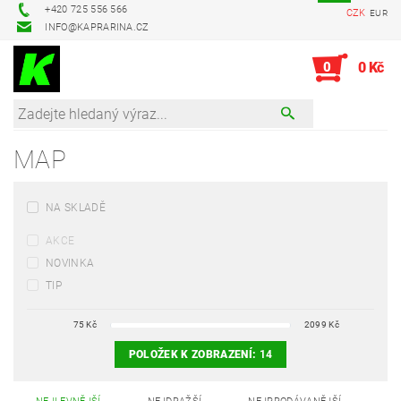
+420 725 556 566
CZK
EUR
INFO@KAPRARINA.CZ
0
0 Kč
MAP
NA SKLADĚ
AKCE
NOVINKA
TIP
75
Kč
2099
Kč
POLOŽEK K ZOBRAZENÍ:
14