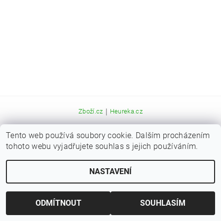
|
Zboží.cz
Heureka.cz
Tento web používá soubory cookie. Dalším procházením
Upravit nastavení cookies
2026 © Kaprařina.cz, všechna práva vyhrazena
tohoto webu vyjadřujete souhlas s jejich používáním.
Vytvořil Shoptet
NASTAVENÍ
ODMÍTNOUT
SOUHLASÍM