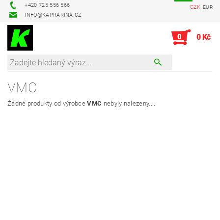
+420 725 556 566
CZK
EUR
INFO@KAPRARINA.CZ
0
0 Kč
VMC
Žádné produkty od výrobce
VMC
nebyly nalezeny....