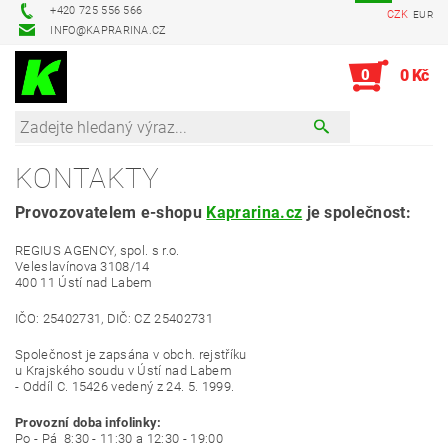
+420 725 556 566
CZK
EUR
INFO@KAPRARINA.CZ
0
0 Kč
KONTAKTY
Provozovatelem e-shopu
Kaprarina.cz
je společnost:
REGIUS AGENCY, spol. s r.o.
Veleslavínova 3108/14
400 11 Ústí nad Labem
IČO: 25402731, DIČ: CZ 25402731
Společnost je zapsána v obch. rejstříku
u Krajského soudu v Ústí nad Labem
- Oddíl C. 15426 vedený z 24. 5. 1999.
Provozní doba infolinky:
Po - Pá 8:30 - 11:30 a 12:30 - 19:00