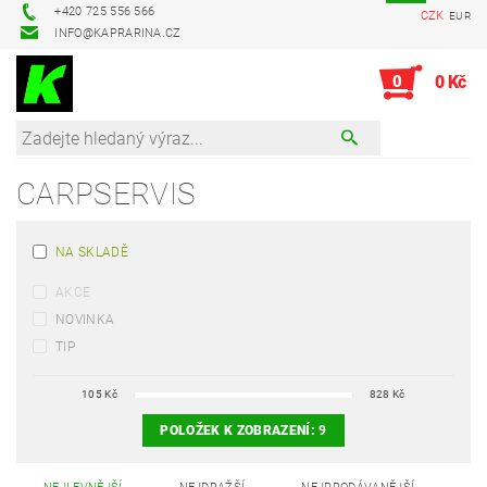
+420 725 556 566
CZK
EUR
INFO@KAPRARINA.CZ
0
0 Kč
CARPSERVIS
NA SKLADĚ
AKCE
NOVINKA
TIP
105
Kč
828
Kč
POLOŽEK K ZOBRAZENÍ:
9