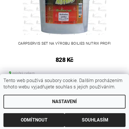
CARPSERVIS SET NA VÝROBU BOILIES NUTRIX PROFI
828 Kč
9
položek celkem
Tento web používá soubory cookie. Dalším procházením
tohoto webu vyjadřujete souhlas s jejich používáním.
|
Zboží.cz
Heureka.cz
NASTAVENÍ
Upravit nastavení cookies
2026 © Kaprařina.cz, všechna práva vyhrazena
Vytvořil Shoptet
ODMÍTNOUT
SOUHLASÍM