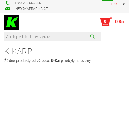
+420 725 556 566
CZK
EUR
INFO@KAPRARINA.CZ
0
0 Kč
K-KARP
Žádné produkty od výrobce
K-Karp
nebyly nalezeny....