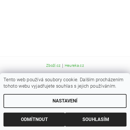
|
Zboží.cz
Heureka.cz
Tento web používá soubory cookie. Dalším procházením
Upravit nastavení cookies
2026 © Kaprařina.cz, všechna práva vyhrazena
tohoto webu vyjadřujete souhlas s jejich používáním.
Vytvořil Shoptet
NASTAVENÍ
ODMÍTNOUT
SOUHLASÍM