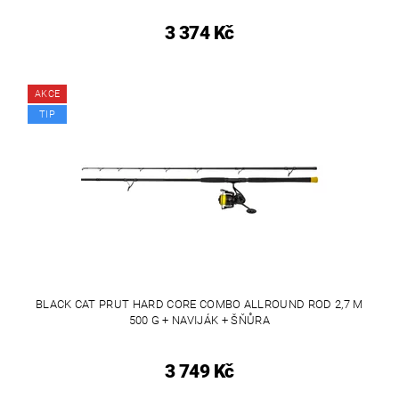
3 374 Kč
AKCE
TIP
BLACK CAT PRUT HARD CORE COMBO ALLROUND ROD 2,7 M
500 G + NAVIJÁK + ŠŇŮRA
3 749 Kč