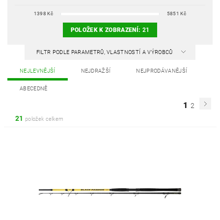
1398
Kč
5851
Kč
POLOŽEK K ZOBRAZENÍ:
21
FILTR PODLE PARAMETRŮ, VLASTNOSTÍ A VÝROBCŮ
NEJLEVNĚJŠÍ
NEJDRAŽŠÍ
NEJPRODÁVANĚJŠÍ
ABECEDNĚ
1
2
21
položek celkem