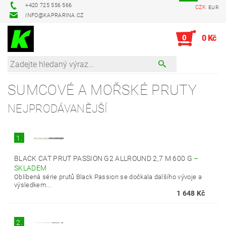
+420 725 556 566
CZK
EUR
INFO@KAPRARINA.CZ
0
0 Kč
SUMCOVÉ A MOŘSKÉ PRUTY
NEJPRODÁVANĚJŠÍ
1.
BLACK CAT PRUT PASSION G2 ALLROUND 2,7 M 600 G
–
SKLADEM
Oblíbená série prutů Black Passion se dočkala dalšího vývoje a
výsledkem...
1 648 Kč
2.