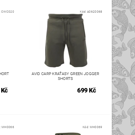
:
CWC020
Kód:
A0620068
HORT
AVID CARP KRAŤASY GREEN JOGGER
SHORTS
 Kč
699 Kč
:
MH0066
Kód:
MH0069