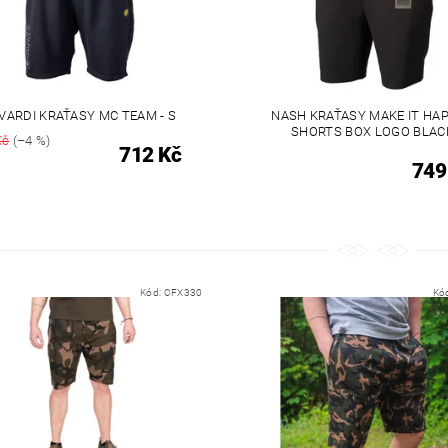
VARDI KRAŤASY MC TEAM - S
NASH KRAŤASY MAKE IT HA
SHORTS BOX LOGO BLAC
Kč
(–4 %)
712 Kč
749
Kód:
CFX330
Kó