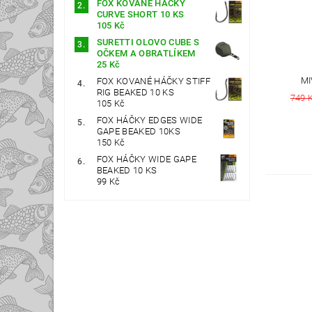
FOX KOVANÉ HÁČKY
CURVE SHORT 10 KS
105 Kč
SURETTI OLOVO CUBE S
OČKEM A OBRATLÍKEM
25 Kč
MI
FOX KOVANÉ HÁČKY STIFF
RIG BEAKED 10 KS
749 
105 Kč
FOX HÁČKY EDGES WIDE
GAPE BEAKED 10KS
150 Kč
FOX HÁČKY WIDE GAPE
BEAKED 10 KS
99 Kč