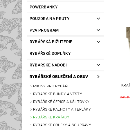
POWERBANKY
POUZDRA NA PRUTY
PVA PROGRAM
RYBÁŘSKÁ BIŽUTERIE
RYBÁŘSKÉ DOPLŇKY
RYBÁŘSKÉ NÁDOBÍ
RYBÁŘSKÉ OBLEČENÍ A OBUV
KRA
MIKINY PRO RYBÁŘE
RYBÁŘSKÉ BUNDY A VESTY
849 K
RYBÁŘSKÉ ČEPICE A KŠILTOVKY
RYBÁŘSKÉ KALHOTY A TEPLÁKY
RYBÁŘSKÉ KRAŤASY
RYBÁŘSKÉ OBLEKY A SOUPRAVY