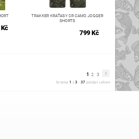
HORT
TRAKKER KRAŤASY CR CAMO JOGGER
SHORTS
 Kč
799 Kč
1
2
3
1
3
37
Stránka
z
-
položek celkem