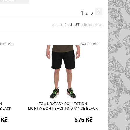
1
2
3
1
3
37
Stránka
z
-
položek celkem
d:
CCL223
Kód:
CCL217
N
FOX KRAŤASY COLLECTION
 BLACK
LIGHTWEIGHT SHORTS ORANGE BLACK
 Kč
575 Kč