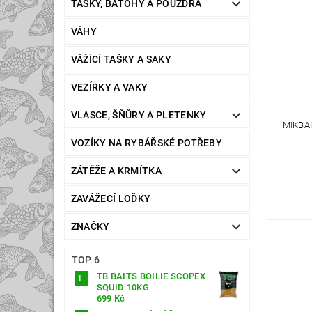
TAŠKY, BATOHY A POUZDRA
VÁHY
VÁŽÍCÍ TAŠKY A SAKY
VEZÍRKY A VAKY
VLASCE, ŠŇŮRY A PLETENKY
MIKBA
VOZÍKY NA RYBÁŘSKÉ POTŘEBY
ZÁTĚŽE A KRMÍTKA
ZAVÁŽECÍ LOĎKY
ZNAČKY
TOP 6
TB BAITS BOILIE SCOPEX
SQUID 10KG
699 Kč