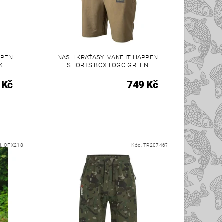
PPEN
NASH KRAŤASY MAKE IT HAPPEN
K
SHORTS BOX LOGO GREEN
 Kč
749 Kč
d:
CFX218
Kód:
TR207467