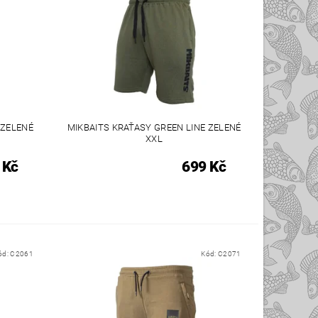
 ZELENÉ
MIKBAITS KRAŤASY GREEN LINE ZELENÉ
XXL
 Kč
699 Kč
ód:
C2061
Kód:
C2071