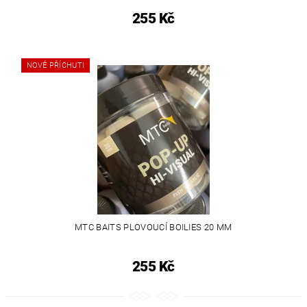
255 Kč
NOVÉ PŘÍCHUTI
MTC BAITS PLOVOUCÍ BOILIES 20 MM
255 Kč