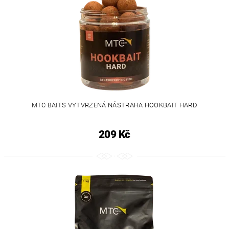
MTC BAITS VYTVRZENÁ NÁSTRAHA HOOKBAIT HARD
209 Kč