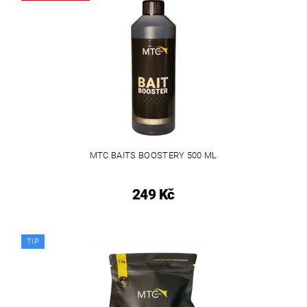
MTC BAITS BOOSTERY 500 ML
249 Kč
TIP