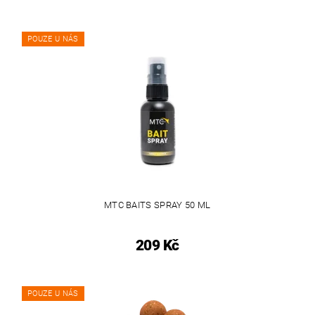
POUZE U NÁS
MTC BAITS SPRAY 50 ML
209 Kč
POUZE U NÁS