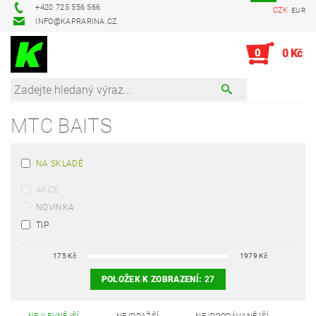
+420 725 556 566
CZK
EUR
INFO@KAPRARINA.CZ
0
0 Kč
MTC BAITS
NA SKLADĚ
AKCE
NOVINKA
TIP
175
Kč
1979
Kč
POLOŽEK K ZOBRAZENÍ:
27