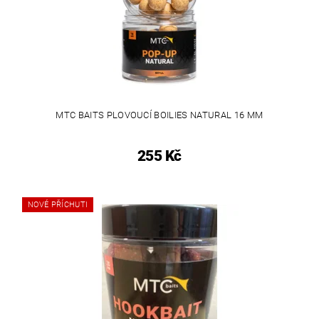
MTC BAITS PLOVOUCÍ BOILIES NATURAL 16 MM
255 Kč
NOVÉ PŘÍCHUTI