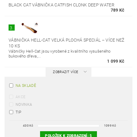
BLACK CAT VÁBNIČKA CATFISH CLONK DEEP WATER
789 Kč
3.
VÁBNIČKA HELL-CAT VELKÁ PLOCHÁ SPECIÁL
–
VÍCE NEŽ
10 KS
Vábničky Hell-Cat jsou vyrobené z kvalitního vysušeného
bukového dřeva,...
1 099 Kč
ZOBRAZIT VÍCE
NA SKLADĚ
AKCE
NOVINKA
TIP
430
Kč
1099
Kč
POLOŽEK K ZOBRAZENÍ:
5