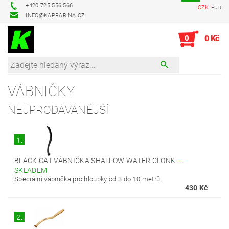
+420 725 556 566
CZK
EUR
INFO@KAPRARINA.CZ
0
0 Kč
VÁBNIČKY
NEJPRODÁVANĚJŠÍ
1.
BLACK CAT VÁBNIČKA SHALLOW WATER CLONK
–
SKLADEM
Speciální vábnička pro hloubky od 3 do 10 metrů.
430 Kč
2.