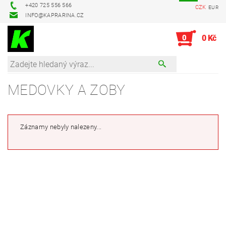
+420 725 556 566
CZK
EUR
INFO@KAPRARINA.CZ
0
0 Kč
MEDOVKY A ZOBY
Záznamy nebyly nalezeny...