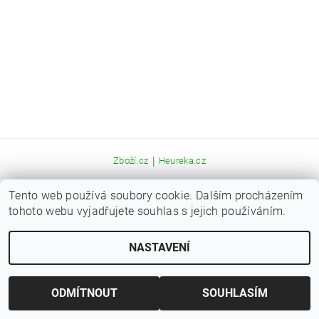
|
Zboží.cz
Heureka.cz
Tento web používá soubory cookie. Dalším procházením
Upravit nastavení cookies
2026 © Kaprařina.cz, všechna práva vyhrazena
tohoto webu vyjadřujete souhlas s jejich používáním.
Vytvořil Shoptet
NASTAVENÍ
ODMÍTNOUT
SOUHLASÍM