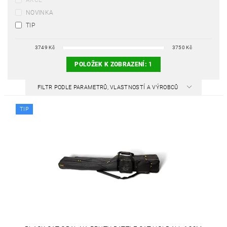
AKCE
NOVINKA
TIP
3749
Kč
3750
Kč
POLOŽEK K ZOBRAZENÍ:
1
FILTR PODLE PARAMETRŮ, VLASTNOSTÍ A VÝROBCŮ
TIP