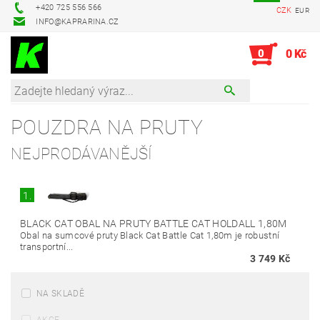
+420 725 556 566
CZK
EUR
INFO@KAPRARINA.CZ
0
0 Kč
POUZDRA NA PRUTY
NEJPRODÁVANĚJŠÍ
1.
BLACK CAT OBAL NA PRUTY BATTLE CAT HOLDALL 1,80M
Obal na sumcové pruty Black Cat Battle Cat 1,80m je robustní
transportní...
3 749 Kč
NA SKLADĚ