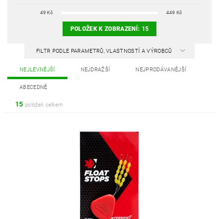
49
Kč
449
Kč
POLOŽEK K ZOBRAZENÍ:
15
FILTR PODLE PARAMETRŮ, VLASTNOSTÍ A VÝROBCŮ
NEJLEVNĚJŠÍ
NEJDRAŽŠÍ
NEJPRODÁVANĚJŠÍ
ABECEDNĚ
15
položek celkem