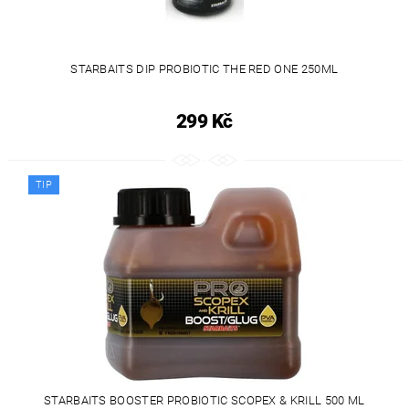
STARBAITS DIP PROBIOTIC THE RED ONE 250ML
299 Kč
TIP
STARBAITS BOOSTER PROBIOTIC SCOPEX & KRILL 500 ML