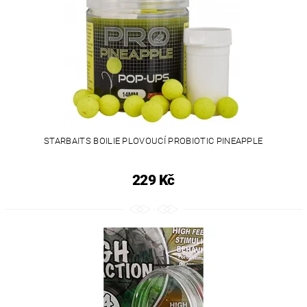
STARBAITS BOILIE PLOVOUCÍ PROBIOTIC PINEAPPLE
229 Kč