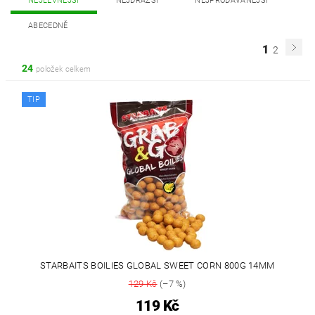
NEJLEVNĚJŠÍ
NEJDRAŽŠÍ
NEJPRODÁVANĚJŠÍ
ABECEDNĚ
1
2
24
položek celkem
TIP
STARBAITS BOILIES GLOBAL SWEET CORN 800G 14MM
129 Kč
(–7 %)
119 Kč