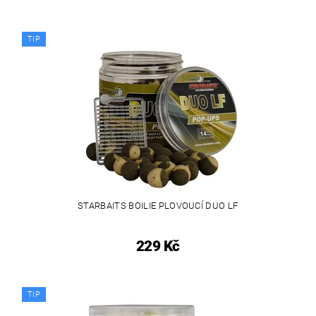
TIP
STARBAITS BOILIE PLOVOUCÍ DUO LF
229 Kč
TIP