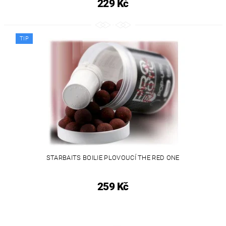
229 Kč
TIP
STARBAITS BOILIE PLOVOUCÍ THE RED ONE
259 Kč