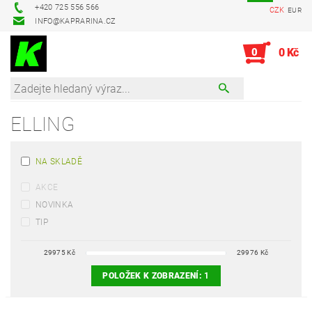
+420 725 556 566
CZK
EUR
INFO@KAPRARINA.CZ
0
0 Kč
ELLING
NA SKLADĚ
AKCE
NOVINKA
TIP
29975
Kč
29976
Kč
POLOŽEK K ZOBRAZENÍ:
1