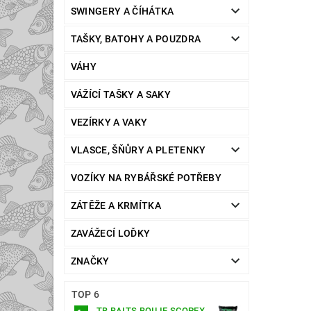
SWINGERY A ČÍHÁTKA
TAŠKY, BATOHY A POUZDRA
VÁHY
VÁŽÍCÍ TAŠKY A SAKY
VEZÍRKY A VAKY
VLASCE, ŠŇŮRY A PLETENKY
VOZÍKY NA RYBÁŘSKÉ POTŘEBY
ZÁTĚŽE A KRMÍTKA
ZAVÁŽECÍ LOĎKY
ZNAČKY
TOP 6
TB BAITS BOILIE SCOPEX