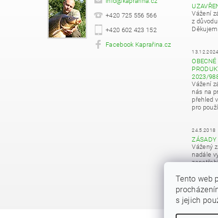
info
@
kaprarina.cz
UZAVŘE
Vážení z
+420 725 556 566
z důvodu
Děkujeme
+420 602 423 152
Facebook Kaprařina.cz
13.12.202
OBECNÉ 
PRODUKT
2023/98
Vážení z
nás na pr
přehled 
pro použí
24.5.2018
ZÁSADY
Vážený z
nadále vy
zapotřeb
osobních
Tento web p
procházením
s jejich po