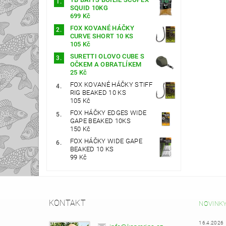
SQUID 10KG
699 Kč
FOX KOVANÉ HÁČKY
CURVE SHORT 10 KS
105 Kč
SURETTI OLOVO CUBE S
OČKEM A OBRATLÍKEM
25 Kč
FOX KOVANÉ HÁČKY STIFF
RIG BEAKED 10 KS
105 Kč
FOX HÁČKY EDGES WIDE
GAPE BEAKED 10KS
150 Kč
FOX HÁČKY WIDE GAPE
BEAKED 10 KS
99 Kč
KONTAKT
NOVINK
16.4.2026