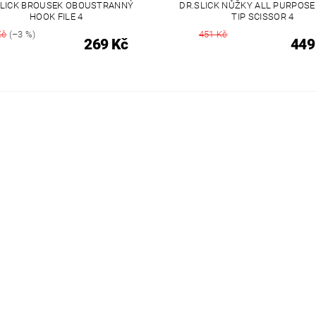
SLICK BROUSEK OBOUSTRANNÝ
DR.SLICK NŮŽKY ALL PURPOSE
HOOK FILE 4
TIP SCISSOR 4
Kč
(–3 %)
451 Kč
269 Kč
449