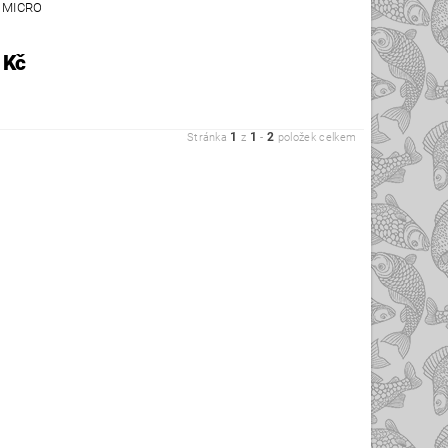
 MICRO
 Kč
1
1
2
Stránka
z
-
položek celkem