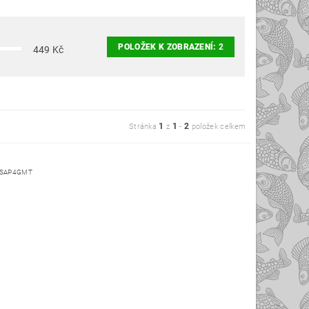
POLOŽEK K ZOBRAZENÍ:
2
449
Kč
1
1
2
Stránka
z
-
položek celkem
-SAP4GMT