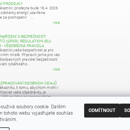
NÍ PRODEJNY
ákazníci, prodejna bude 18.4. 2026
 odstávky energií uzavřena.
 za pochopení! ...
více
4
NAŘÍZENÍ O BEZPEČNOSTI
Ů (GPSR), REGULATION (EU)
8 - VŠEOBECNÁ PRAVIDLA
ákazníci,vaše bezpečnost je pro
vním místě. Připravili jsme pro vás
všeobecných pravidel bezpečnosti
vání rybářského...
více
 ZPRACOVÁNÍ OSOBNÍCH ÚDAJŮ
ákazníku, k tomu, abychom mohli i
řizovat vaše objednávky, je
í Váš souhlas se zpracováním
 údajů pro obchodní účely...
oužívá soubory cookie. Dalším
více
ODMÍTNOUT
S
 tohoto webu vyjadřujete souhlas
|
Zboží.cz
Heureka.cz
užíváním.