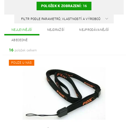
POLOŽEK K ZOBRAZENÍ:
16
FILTR PODLE PARAMETRŮ, VLASTNOSTÍ A VÝROBCŮ
NEJLEVNĚJŠÍ
NEJDRAŽŠÍ
NEJPRODÁVANĚJŠÍ
ABECEDNĚ
16
položek celkem
POUZE U NÁS