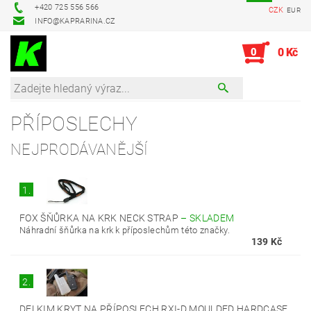
+420 725 556 566
CZK
EUR
INFO@KAPRARINA.CZ
0
0 Kč
PŘÍPOSLECHY
NEJPRODÁVANĚJŠÍ
1.
FOX ŠŇŮRKA NA KRK NECK STRAP
–
SKLADEM
Náhradní šňůrka na krk k příposlechům této značky.
139 Kč
2.
DELKIM KRYT NA PŘÍPOSLECH RXI-D MOULDED HARDCASE