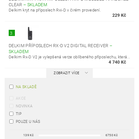
CLEAR
–
SKLADEM
Delkim kryt na příposlech Rxi-D v čirém provedení.
229 Kč
3.
DELKIM PŘÍPOSLECH RX-D V2 DIGITAL RECEIVER
–
SKLADEM
Delkim Rx-D V2 je vylepšená verze oblíbeného příposlechu, která...
4 740 Kč
ZOBRAZIT VÍCE
NA SKLADĚ
AKCE
NOVINKA
TIP
POUZE U NÁS
139
Kč
6750
Kč