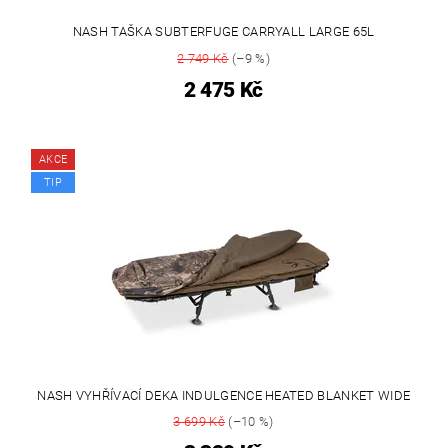
NASH TAŠKA SUBTERFUGE CARRYALL LARGE 65L
2 749 Kč
(–9 %)
2 475 Kč
AKCE
TIP
NASH VYHŘÍVACÍ DEKA INDULGENCE HEATED BLANKET WIDE
3 699 Kč
(–10 %)