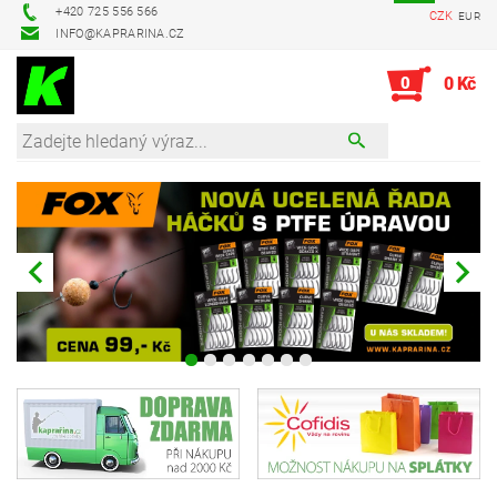
+420 725 556 566
CZK
EUR
INFO@KAPRARINA.CZ
0
0 Kč