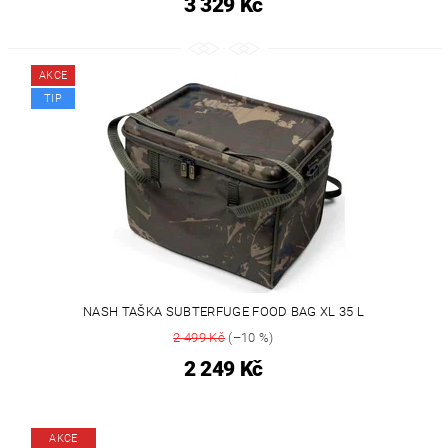
3 329 Kč
AKCE
TIP
NASH TAŠKA SUBTERFUGE FOOD BAG XL 35 L
2 499 Kč
(–10 %)
2 249 Kč
AKCE