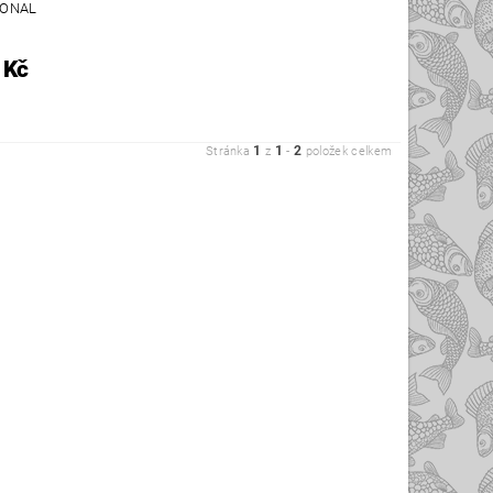
IONAL
 Kč
1
1
2
Stránka
z
-
položek celkem