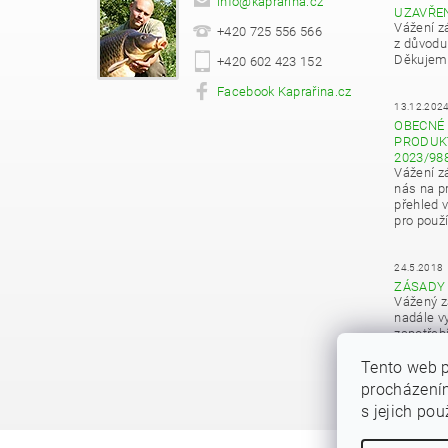
info
@
kaprarina.cz
UZAVŘE
Vážení z
+420 725 556 566
z důvodu
Děkujeme
+420 602 423 152
Facebook Kaprařina.cz
13.12.202
OBECNÉ 
PRODUKT
2023/98
Vážení z
nás na pr
přehled 
pro použí
24.5.2018
ZÁSADY
Vážený z
nadále vy
zapotřeb
osobních
Tento web p
procházením
s jejich po