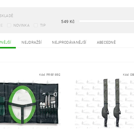
SKLADĚ
549
Kč
CE
NOVINKA
TIP
VNĚJŠÍ
NEJDRAŽŠÍ
NEJPRODÁVANĚJŠÍ
ABECEDNĚ
Kód:
PRIB1892
Kód:
OB