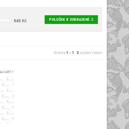
POLOŽEK K ZOBRAZENÍ:
2
848
Kč
1
1
2
Stránka
z
-
položek celkem
AL1487-1