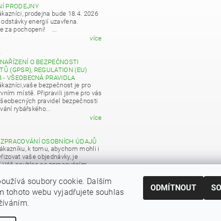
NÍ PRODEJNY
ákazníci, prodejna bude 18.4. 2026
 odstávky energií uzavřena.
 za pochopení! ...
více
4
NAŘÍZENÍ O BEZPEČNOSTI
Ů (GPSR), REGULATION (EU)
8 - VŠEOBECNÁ PRAVIDLA
ákazníci,vaše bezpečnost je pro
vním místě. Připravili jsme pro vás
všeobecných pravidel bezpečnosti
vání rybářského...
více
 ZPRACOVÁNÍ OSOBNÍCH ÚDAJŮ
ákazníku, k tomu, abychom mohli i
řizovat vaše objednávky, je
í Váš souhlas se zpracováním
 údajů pro obchodní účely...
oužívá soubory cookie. Dalším
více
ODMÍTNOUT
S
 tohoto webu vyjadřujete souhlas
|
Zboží.cz
Heureka.cz
užíváním.