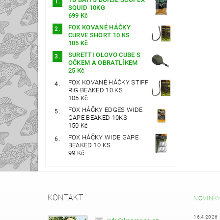
SQUID 10KG
699 Kč
FOX KOVANÉ HÁČKY
CURVE SHORT 10 KS
105 Kč
SURETTI OLOVO CUBE S
OČKEM A OBRATLÍKEM
25 Kč
FOX KOVANÉ HÁČKY STIFF
RIG BEAKED 10 KS
105 Kč
FOX HÁČKY EDGES WIDE
GAPE BEAKED 10KS
150 Kč
FOX HÁČKY WIDE GAPE
BEAKED 10 KS
99 Kč
KONTAKT
NOVINK
16.4.2026