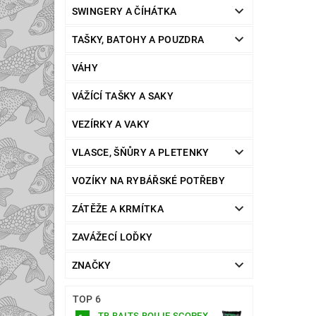
SWINGERY A ČÍHÁTKA
TAŠKY, BATOHY A POUZDRA
VÁHY
VÁŽÍCÍ TAŠKY A SAKY
VEZÍRKY A VAKY
VLASCE, ŠŇŮRY A PLETENKY
VOZÍKY NA RYBÁŘSKÉ POTŘEBY
ZÁTĚŽE A KRMÍTKA
ZAVÁŽECÍ LOĎKY
ZNAČKY
TOP 6
TB BAITS BOILIE SCOPEX