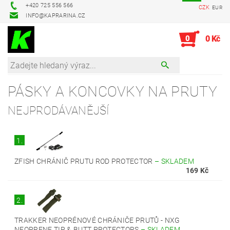
+420 725 556 566
CZK
EUR
INFO@KAPRARINA.CZ
0
0 Kč
PÁSKY A KONCOVKY NA PRUTY
NEJPRODÁVANĚJŠÍ
1.
ZFISH CHRÁNIČ PRUTU ROD PROTECTOR
–
SKLADEM
169 Kč
2.
TRAKKER NEOPRÉNOVÉ CHRÁNIČE PRUTŮ - NXG
NEOPRENE TIP & BUTT PROTECTORS
–
SKLADEM