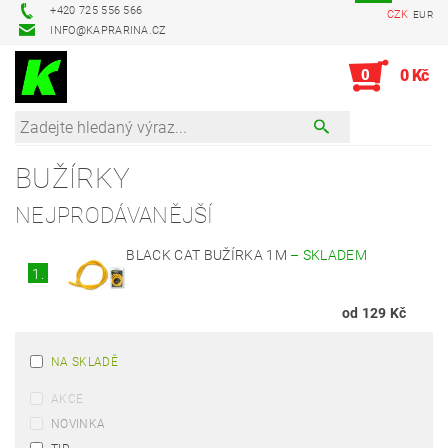
+420 725 556 566
CZK
EUR
INFO@KAPRARINA.CZ
0
0 Kč
BUŽÍRKY
NEJPRODÁVANĚJŠÍ
BLACK CAT BUŽÍRKA 1M
–
SKLADEM
1.
od 129 Kč
NA SKLADĚ
AKCE
NOVINKA