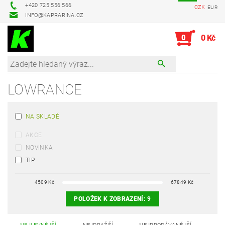
+420 725 556 566
CZK
EUR
INFO@KAPRARINA.CZ
0
0 Kč
LOWRANCE
NA SKLADĚ
AKCE
NOVINKA
TIP
4509
Kč
67849
Kč
POLOŽEK K ZOBRAZENÍ:
9