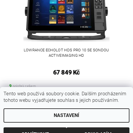
LOWRANCE ECHOLOT HDS PRO 10 SE SONDOU
ACTIVEIMAGING HD
67 849 Kč
9
položek celkem
Tento web používá soubory cookie. Dalším procházením
tohoto webu vyjadřujete souhlas s jejich používáním.
|
Zboží.cz
Heureka.cz
NASTAVENÍ
Upravit nastavení cookies
2026 © Kaprařina.cz, všechna práva vyhrazena