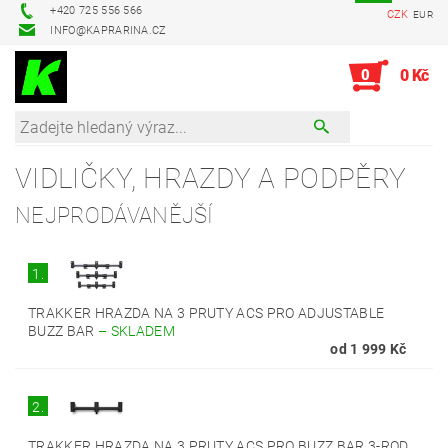
+420 725 556 566
CZK
EUR
INFO@KAPRARINA.CZ
0
0 Kč
VIDLIČKY, HRAZDY A PODPĚRY
NEJPRODÁVANĚJŠÍ
1.
TRAKKER HRAZDA NA 3 PRUTY ACS PRO ADJUSTABLE
BUZZ BAR
–
SKLADEM
od 1 999 Kč
2.
TRAKKER HRAZDA NA 3 PRUTY ACS PRO BUZZ BAR 3-ROD