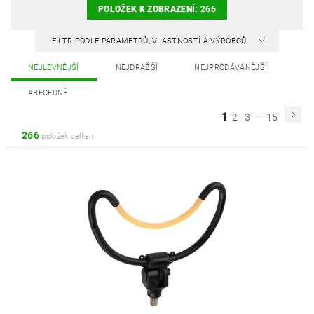
POLOŽEK K ZOBRAZENÍ:
266
FILTR PODLE PARAMETRŮ, VLASTNOSTÍ A VÝROBCŮ
NEJLEVNĚJŠÍ
NEJDRAŽŠÍ
NEJPRODÁVANĚJŠÍ
ABECEDNĚ
...
1
2
3
15
266
položek celkem