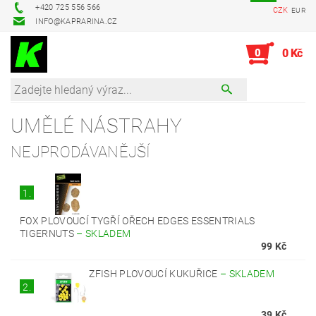
+420 725 556 566
CZK
EUR
INFO@KAPRARINA.CZ
0
0 Kč
UMĚLÉ NÁSTRAHY
NEJPRODÁVANĚJŠÍ
1.
FOX PLOVOUCÍ TYGŘÍ OŘECH EDGES ESSENTRIALS
TIGERNUTS
–
SKLADEM
99 Kč
ZFISH PLOVOUCÍ KUKUŘICE
–
SKLADEM
2.
39 Kč