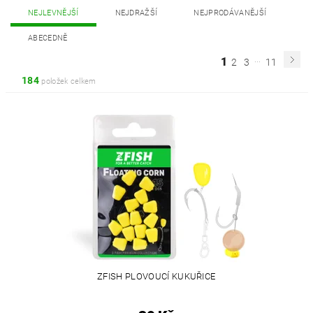
NEJLEVNĚJŠÍ
NEJDRAŽŠÍ
NEJPRODÁVANĚJŠÍ
ABECEDNĚ
...
1
2
3
11
184
položek celkem
ZFISH PLOVOUCÍ KUKUŘICE