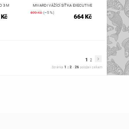
D 3 M
MIVARDI VÁŽÍCÍ SÍŤKA EXECUTIVE
699 Kč
(–5 %)
 Kč
664 Kč
1
2
1
2
26
Stránka
z
-
položek celkem