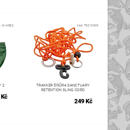
d:
M-WSE2
Kód:
TR210900
Y 2
TRAKKER ŠŇŮRA SANCTUARY
RETENTION SLING CORD
 Kč
249 Kč