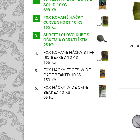
SQUID 10KG
699 Kč
FOX KOVANÉ HÁČKY
CURVE SHORT 10 KS
105 Kč
SURETTI OLOVO CUBE S
OČKEM A OBRATLÍKEM
25 Kč
ZFIS
FOX KOVANÉ HÁČKY STIFF
RIG BEAKED 10 KS
105 Kč
FOX HÁČKY EDGES WIDE
GAPE BEAKED 10KS
150 Kč
FOX HÁČKY WIDE GAPE
BEAKED 10 KS
99 Kč