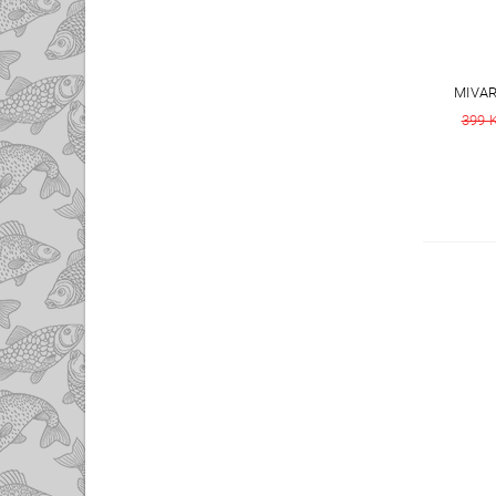
MIVAR
399 