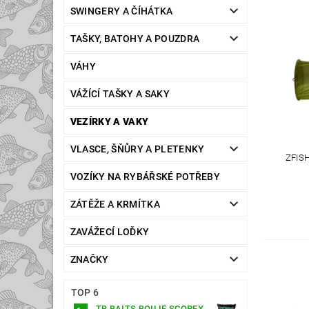
SWINGERY A ČÍHÁTKA
TAŠKY, BATOHY A POUZDRA
VÁHY
VÁŽÍCÍ TAŠKY A SAKY
VEZÍRKY A VAKY
VLASCE, ŠŇŮRY A PLETENKY
ZFIS
VOZÍKY NA RYBÁŘSKÉ POTŘEBY
ZÁTĚŽE A KRMÍTKA
ZAVÁŽECÍ LOĎKY
ZNAČKY
TOP 6
TB BAITS BOILIE SCOPEX