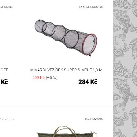
:
M-KNBCS
Kód:
M-KNSS100
SOFT
MIVARDI VEZÍREK SUPER SIMPLE 1,0 M
299 Kč
(–5 %)
 Kč
284 Kč
:
ZF-3557
Kód:
M-WSM