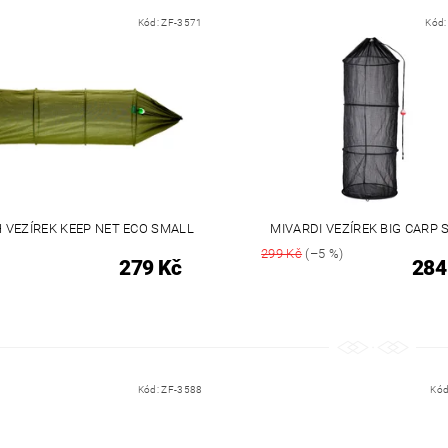
Kód:
ZF-3571
Kód
H VEZÍREK KEEP NET ECO SMALL
MIVARDI VEZÍREK BIG CARP 
299 Kč
(–5 %)
279 Kč
284
Kód:
ZF-3588
Kód