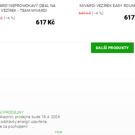
ARDI NEPROMOKAVÝ OBAL NA
MIVARDI VEZÍREK EASY ROUN
VEZÍREK - TEAM MIVARDI
649 Kč
(–4 %)
617
Kč
(–4 %)
617 Kč
DALŠÍ PRODUKTY
Y
NÍ PRODEJNY
ákazníci, prodejna bude 18.4. 2026
 odstávky energií uzavřena.
 za pochopení! ...
více