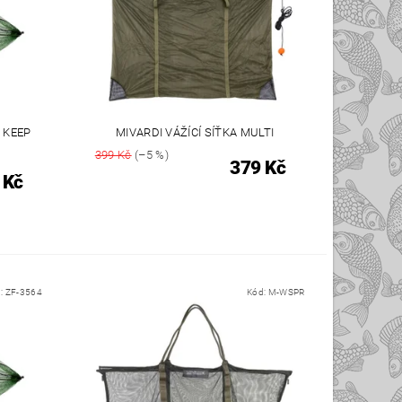
 KEEP
MIVARDI VÁŽÍCÍ SÍŤKA MULTI
399 Kč
(–5 %)
379 Kč
 Kč
:
ZF-3564
Kód:
M-WSPR