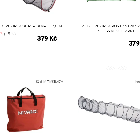
DI VEZÍREK SUPER SIMPLE 2,0 M
ZFISH VEZÍREK POGUMOVANÝ
NET R-MESH LARGE
Kč
(–5 %)
379 Kč
379
Kód:
M-TMKBAGW
Kó