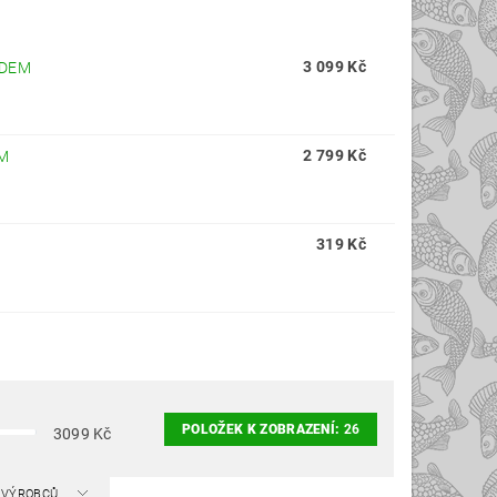
3 099 Kč
ADEM
2 799 Kč
M
319 Kč
POLOŽEK K ZOBRAZENÍ:
26
3099
Kč
A VÝROBCŮ