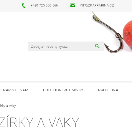
+420 725 556 566
INFO@KAPRARINA.CZ
NAPIŠTE NÁM
OBCHODNÍ PODMÍNKY
PRODEJNA
írky a vaky
ZÍRKY A VAKY