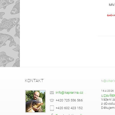
MIV
649 
KONTAKT
NOVINK
16.4.2026
info
@
kaprarina.cz
UZAVŘE
Vážení z
+420 725 556 566
z důvodu
Děkujeme
+420 602 423 152