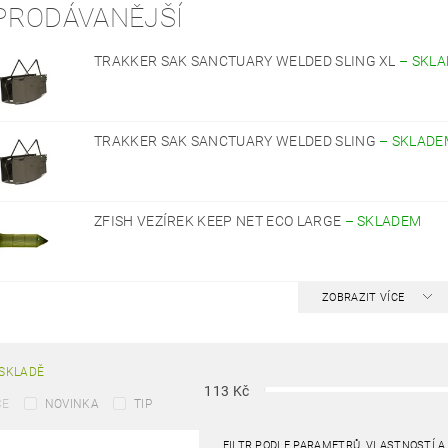
PRODÁVANĚJŠÍ
TRAKKER SAK SANCTUARY WELDED SLING XL
–
SKL
TRAKKER SAK SANCTUARY WELDED SLING
–
SKLADE
ZFISH VEZÍREK KEEP NET ECO LARGE
–
SKLADEM
ZOBRAZIT VÍCE
SKLADĚ
113
Kč
CE
NOVINKA
TIP
FILTR PODLE PARAMETRŮ, VLASTNOSTÍ 