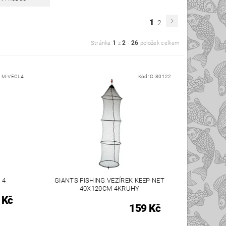
1
2
1
2
26
Stránka
z
-
položek celkem
:
M-VECL4
Kód:
G-30122
 4
GIANTS FISHING VEZÍREK KEEP NET
40X120CM 4KRUHY
 Kč
159 Kč