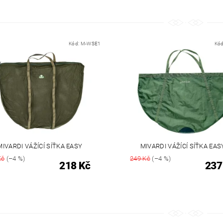
Kód:
M-WSE1
Kó
MIVARDI VÁŽÍCÍ SÍŤKA EASY
MIVARDI VÁŽÍCÍ SÍŤKA EAS
Kč
(–4 %)
249 Kč
(–4 %)
218 Kč
237