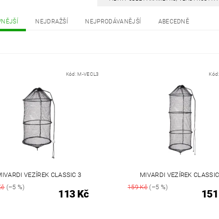
VNĚJŠÍ
NEJDRAŽŠÍ
NEJPRODÁVANĚJŠÍ
ABECEDNĚ
Kód:
M-VECL3
Kód
MIVARDI VEZÍREK CLASSIC 3
MIVARDI VEZÍREK CLASSIC
Kč
(–5 %)
159 Kč
(–5 %)
113 Kč
151