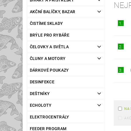
BIVAKY A PŘÍSTŘEŠKY
NEJ
AKČNÍ BALÍČKY, BAZAR
ČISTÍME SKLADY
1.
BRÝLE PRO RYBÁŘE
ČELOVKY A SVĚTLA
2.
ČLUNY A MOTORY
DÁRKOVÉ POUKAZY
3.
DESINFEKCE
DEŠTNÍKY
ECHOLOTY
NA 
ELEKTROCENTRÁLY
AK
FEEDER PROGRAM