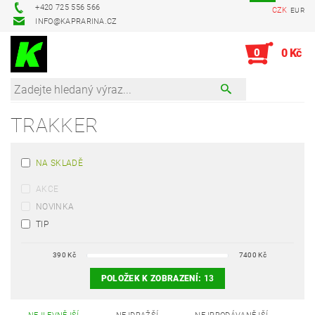
+420 725 556 566
CZK
EUR
INFO@KAPRARINA.CZ
0
0 Kč
TRAKKER
NA SKLADĚ
AKCE
NOVINKA
TIP
390
Kč
7400
Kč
POLOŽEK K ZOBRAZENÍ:
13