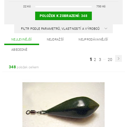
22
Kč
750
Kč
POLOŽEK K ZOBRAZENÍ:
348
FILTR PODLE PARAMETRŮ, VLASTNOSTÍ A VÝROBCŮ
NEJLEVNĚJŠÍ
NEJDRAŽŠÍ
NEJPRODÁVANĚJŠÍ
ABECEDNĚ
...
1
2
3
20
348
položek celkem