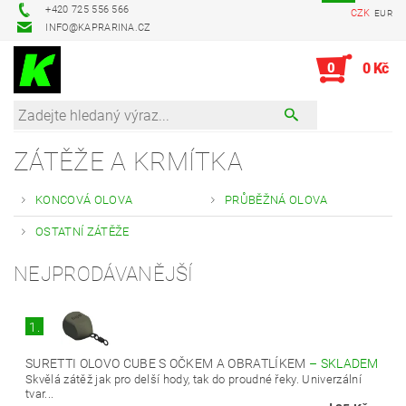
+420 725 556 566
CZK
EUR
INFO@KAPRARINA.CZ
0
0 Kč
ZÁTĚŽE A KRMÍTKA
KONCOVÁ OLOVA
PRŮBĚŽNÁ OLOVA
OSTATNÍ ZÁTĚŽE
NEJPRODÁVANĚJŠÍ
1.
SURETTI OLOVO CUBE S OČKEM A OBRATLÍKEM
–
SKLADEM
Skvělá zátěž jak pro delší hody, tak do proudné řeky. Univerzální
tvar...