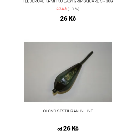
FEEDEROVÉ KRMÍTKO EASYGRIP SQUARE S - 30G
27 Kč
(–3 %)
26 Kč
OLOVO ŠESTIHRAN IN LINE
26 Kč
od