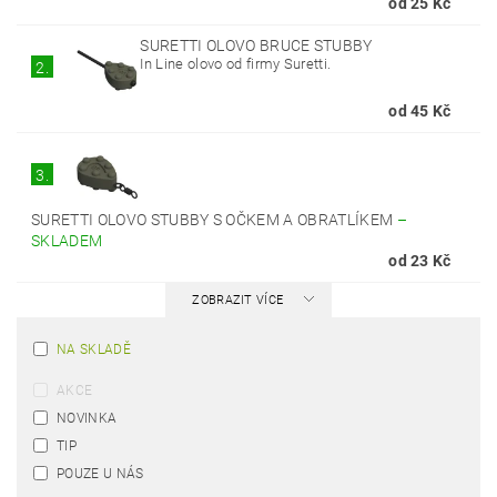
od 25 Kč
SURETTI OLOVO BRUCE STUBBY
In Line olovo od firmy Suretti.
2.
od 45 Kč
3.
SURETTI OLOVO STUBBY S OČKEM A OBRATLÍKEM
–
SKLADEM
od 23 Kč
ZOBRAZIT VÍCE
NA SKLADĚ
AKCE
NOVINKA
TIP
POUZE U NÁS