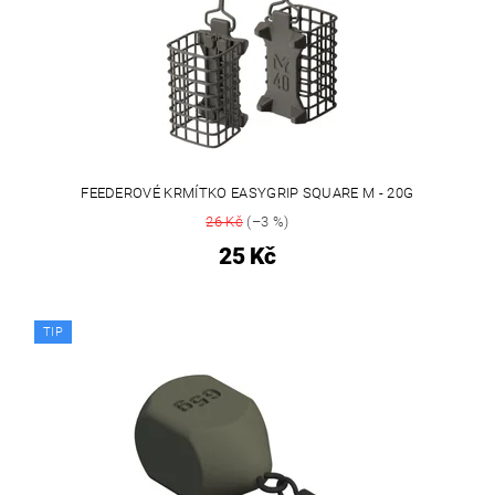
FEEDEROVÉ KRMÍTKO EASYGRIP SQUARE M - 20G
26 Kč
(–3 %)
25 Kč
TIP