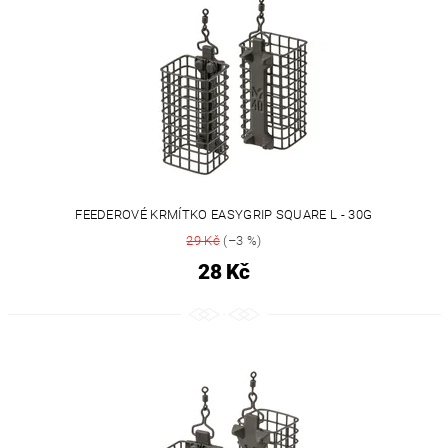
FEEDEROVÉ KRMÍTKO EASYGRIP SQUARE L - 30G
29 Kč
(–3 %)
28 Kč