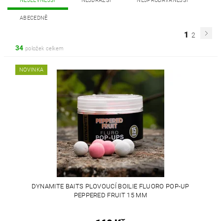
NEJLEVNĚJŠÍ
NEJDRAŽŠÍ
NEJPRODÁVANĚJŠÍ
ABECEDNĚ
1
2
34
položek celkem
NOVINKA
DYNAMITE BAITS PLOVOUCÍ BOILIE FLUORO POP-UP
PEPPERED FRUIT 15 MM