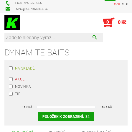
+420 725 556 566
CZK
EUR
INFO@KAPRARINA.CZ
0
0 Kč
DYNAMITE BAITS
NA SKLADĚ
AKCE
NOVINKA
TIP
169
Kč
1585
Kč
POLOŽEK K ZOBRAZENÍ:
34