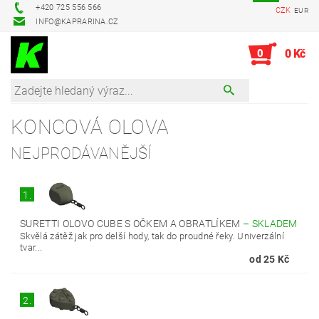
+420 725 556 566
CZK
EUR
INFO@KAPRARINA.CZ
0
0 Kč
KONCOVÁ OLOVA
NEJPRODÁVANĚJŠÍ
1.
SURETTI OLOVO CUBE S OČKEM A OBRATLÍKEM
–
SKLADEM
Skvělá zátěž jak pro delší hody, tak do proudné řeky. Univerzální
tvar...
od 25 Kč
2.