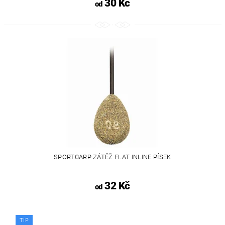
30 Kč
od
SPORTCARP ZÁTĚŽ FLAT INLINE PÍSEK
32 Kč
od
TIP