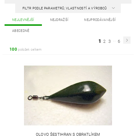
FILTR PODLE PARAMETRŮ, VLASTNOSTÍ A VÝROBCŮ
NEJLEVNĚJŠÍ
NEJDRAŽŠÍ
NEJPRODÁVANĚJŠÍ
ABECEDNĚ
...
1
2
3
6
100
položek celkem
OLOVO ŠESTIHRAN S OBRATLÍKEM