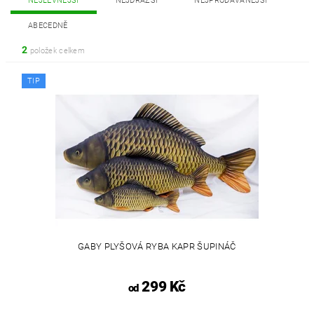
NEJLEVNĚJŠÍ
NEJDRAŽŠÍ
NEJPRODÁVANĚJŠÍ
ABECEDNĚ
2
položek celkem
TIP
GABY PLYŠOVÁ RYBA KAPR ŠUPINÁČ
299 Kč
od