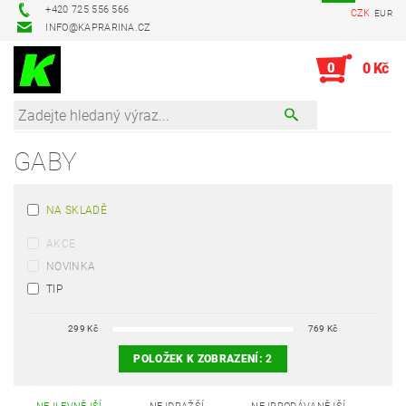
+420 725 556 566
CZK
EUR
INFO@KAPRARINA.CZ
0
0 Kč
GABY
NA SKLADĚ
AKCE
NOVINKA
TIP
299
Kč
769
Kč
POLOŽEK K ZOBRAZENÍ:
2