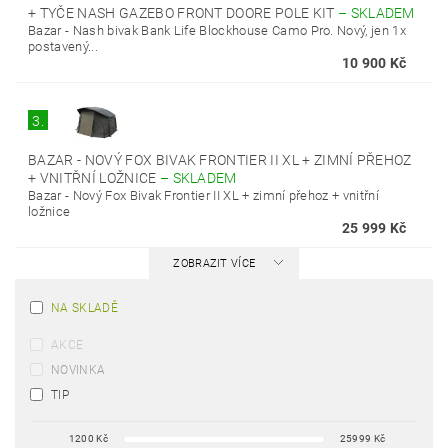
+ TYČE NASH GAZEBO FRONT DOORE POLE KIT
–
SKLADEM
Bazar - Nash bivak Bank Life Blockhouse Camo Pro. Nový, jen 1x
postavený...
10 900 Kč
3.
BAZAR - NOVÝ FOX BIVAK FRONTIER II XL + ZIMNÍ PŘEHOZ
+ VNITŘNÍ LOŽNICE
–
SKLADEM
Bazar - Nový Fox Bivak Frontier II XL + zimní přehoz + vnitřní
ložnice
25 999 Kč
ZOBRAZIT VÍCE
NA SKLADĚ
AKCE
NOVINKA
TIP
1200
Kč
25999
Kč