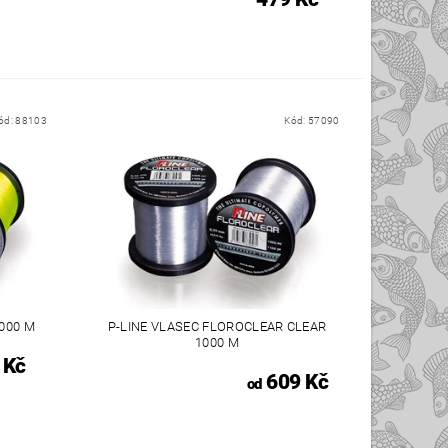
ód:
88103
Kód:
57090
000 M
P-LINE VLASEC FLOROCLEAR CLEAR
1000 M
 Kč
609 Kč
od