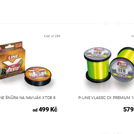
Kód:
41253
K
INE ŠNŮRA NA NAVIJÁK XTCB 8
P-LINE VLASEC CX PREMIUM 1
499 Kč
579
od