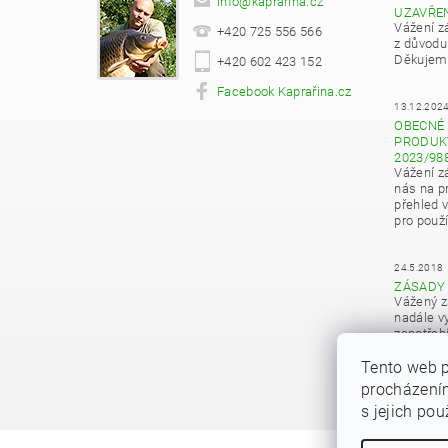
info
@
kaprarina.cz
UZAVŘE
Vážení z
+420 725 556 566
z důvodu
Děkujeme
+420 602 423 152
Facebook Kaprařina.cz
13.12.202
OBECNÉ 
PRODUKT
2023/98
Vážení z
nás na pr
přehled 
pro použí
24.5.2018
ZÁSADY
Vážený z
nadále vy
zapotřeb
osobních
Tento web p
procházením
s jejich po