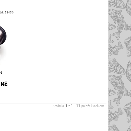
ód:
53450
ON
 Kč
1
1
11
Stránka
z
-
položek celkem