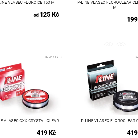
LINE VLASEC FLOROICE 150 M
P-LINE VLASEC FLOROCLEAR CL
M
125 Kč
od
199
Kód:
41255
K
NE VLASEC CXX CRYSTAL CLEAR
P-LINE VLASEC FLOROCLEAR 
419 Kč
419