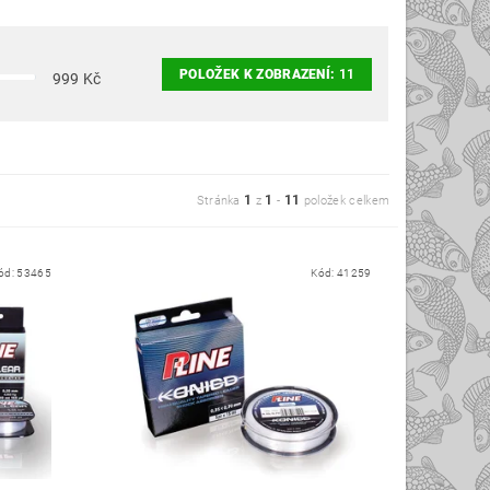
POLOŽEK K ZOBRAZENÍ:
11
999
Kč
1
1
11
Stránka
z
-
položek celkem
ód:
53465
Kód:
41259