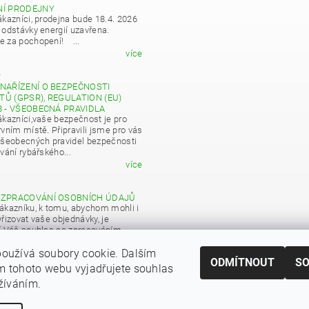
NÍ PRODEJNY
ákazníci, prodejna bude 18.4. 2026
 odstávky energií uzavřena.
 za pochopení! ...
více
4
NAŘÍZENÍ O BEZPEČNOSTI
Ů (GPSR), REGULATION (EU)
8 - VŠEOBECNÁ PRAVIDLA
ákazníci,vaše bezpečnost je pro
vním místě. Připravili jsme pro vás
všeobecných pravidel bezpečnosti
vání rybářského...
více
 ZPRACOVÁNÍ OSOBNÍCH ÚDAJŮ
ákazníku, k tomu, abychom mohli i
řizovat vaše objednávky, je
í Váš souhlas se zpracováním
 údajů pro obchodní účely...
oužívá soubory cookie. Dalším
více
ODMÍTNOUT
S
 tohoto webu vyjadřujete souhlas
|
Zboží.cz
Heureka.cz
užíváním.