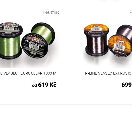
Kód:
57899
K
NE VLASEC FLOROCLEAR 1000 M
P-LINE VLASEC EXTRUSI
619 Kč
699
od