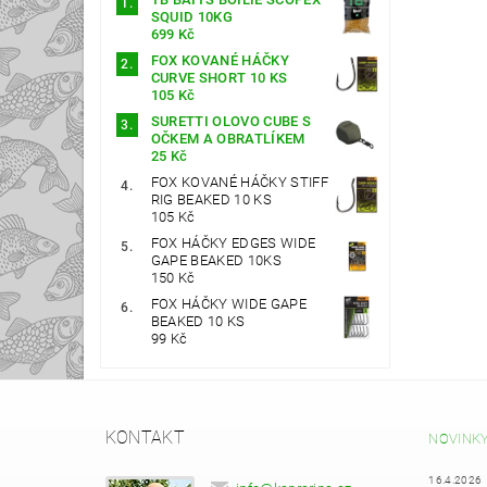
SQUID 10KG
699 Kč
FOX KOVANÉ HÁČKY
CURVE SHORT 10 KS
105 Kč
SURETTI OLOVO CUBE S
OČKEM A OBRATLÍKEM
25 Kč
FOX KOVANÉ HÁČKY STIFF
RIG BEAKED 10 KS
105 Kč
FOX HÁČKY EDGES WIDE
GAPE BEAKED 10KS
150 Kč
FOX HÁČKY WIDE GAPE
BEAKED 10 KS
99 Kč
KONTAKT
NOVINK
16.4.2026