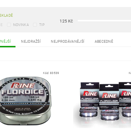
SKLADĚ
125
Kč
CE
NOVINKA
TIP
VNĚJŠÍ
NEJDRAŽŠÍ
NEJPRODÁVANĚJŠÍ
ABECEDNĚ
Kód:
83539
K