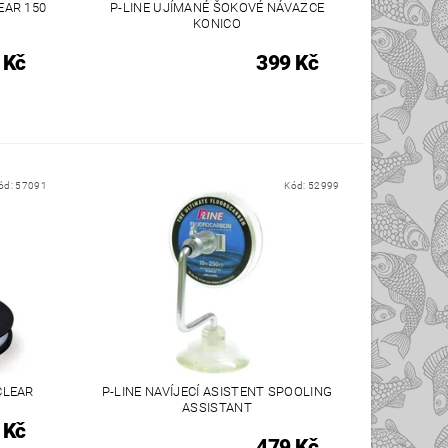
EAR 150
P-LINE UJÍMANÉ ŠOKOVÉ NÁVAZCE
KONICO
 Kč
399 Kč
ód:
57091
Kód:
52999
CLEAR
P-LINE NAVÍJECÍ ASISTENT SPOOLING
ASSISTANT
 Kč
479 Kč