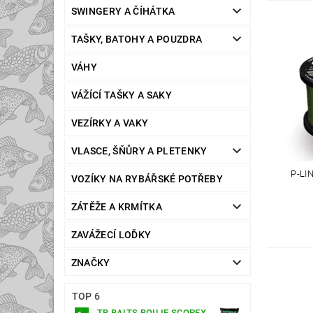
SWINGERY A ČÍHÁTKA
TAŠKY, BATOHY A POUZDRA
VÁHY
VÁŽÍCÍ TAŠKY A SAKY
VEZÍRKY A VAKY
VLASCE, ŠŇŮRY A PLETENKY
P-LI
VOZÍKY NA RYBÁŘSKÉ POTŘEBY
ZÁTĚŽE A KRMÍTKA
ZAVÁŽECÍ LOĎKY
ZNAČKY
TOP 6
TB BAITS BOILIE SCOPEX