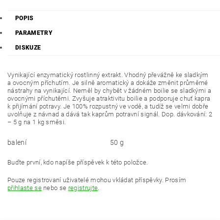
POPIS
PARAMETRY
DISKUZE
Vynikající enzymatický rostlinný extrakt. Vhodný převážně ke sladkým
a ovocným příchutím. Je silně aromatický a dokáže změnit průměrné
nástrahy na vynikající. Neměl by chybět v žádném boilie se sladkými a
ovocnými příchutěmi. Zvyšuje atraktivitu boilie a podporuje chuť kapra
k přijímání potravy. Je 100% rozpustný ve vodě, a tudíž se velmi dobře
uvolňuje z návnad a dává tak kaprům potravní signál. Dop. dávkování: 2
– 5 g na 1 kg směsi.
balení
50 g
Buďte první, kdo napíše příspěvek k této položce.
Pouze registrovaní uživatelé mohou vkládat příspěvky. Prosím
přihlaste se
nebo se
registrujte
.