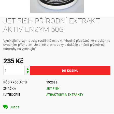
JET FISH PŘÍRODNÍ EXTRAKT
AKTIV ENZYM 50G
Vynikající enzymatický rostlinný extrakt. Vhodný převážně ke sladkým a
ovocným příchutím. Je silně aromatický a dokáže změnit průměrné
nástrahy na vynikající.
235 Kč
KÓD PRODUKTU
192388
ZNAČKA
JET FISH
KATEGORIE
ATRAKTORY A EXTRAKTY
Dotaz