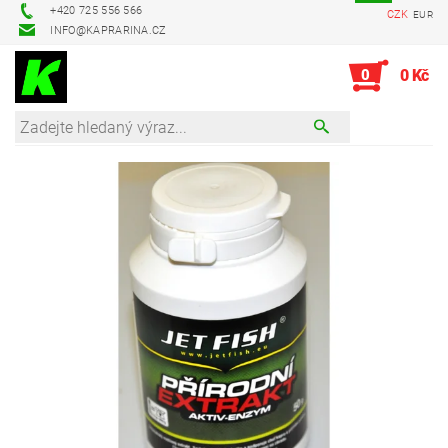
+420 725 556 566
CZK
EUR
INFO@KAPRARINA.CZ
0
0 Kč