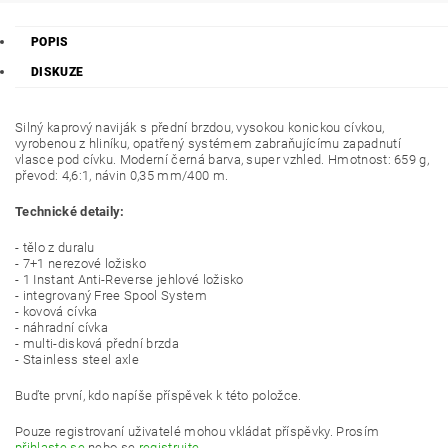
POPIS
DISKUZE
Silný kaprový naviják s přední brzdou, vysokou konickou cívkou,
vyrobenou z hliníku, opatřený systémem zabraňujícímu zapadnutí
vlasce pod cívku. Moderní černá barva, super vzhled. Hmotnost: 659 g,
převod: 4,6:1, návin 0,35 mm/400 m.
Technické detaily:
- tělo z duralu
- 7+1 nerezové ložisko
- 1 Instant Anti-Reverse jehlové ložisko
- integrovaný Free Spool System
- kovová cívka
- náhradní cívka
- multi-disková přední brzda
- Stainless steel axle
Buďte první, kdo napíše příspěvek k této položce.
Pouze registrovaní uživatelé mohou vkládat příspěvky. Prosím
přihlaste se
nebo se
registrujte
.