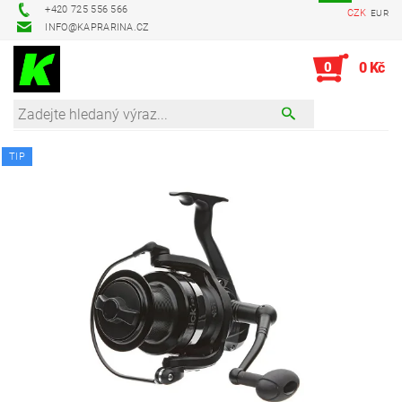
+420 725 556 566
CZK
EUR
INFO@KAPRARINA.CZ
0
0 Kč
TIP