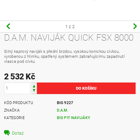
1
z 2
D.A.M. NAVIJÁK QUICK FSX 8000
Silný kaprový naviják s přední brzdou, vysokou konickou cívkou,
vyrobenou z hliníku, opatřený systémem zabraňujícímu zapadnutí
vlasce pod cívku.
2 532 Kč
KÓD PRODUKTU
BIG 9227
ZNAČKA
D.A.M.
KATEGORIE
BIG PIT NAVIJÁKY
Dotaz