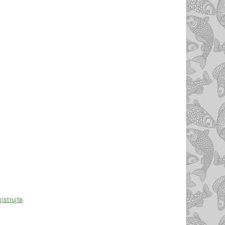
gistrujte
.