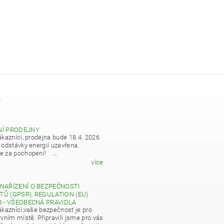
Y
NÍ PRODEJNY
ákazníci, prodejna bude 18.4. 2026
 odstávky energií uzavřena.
 za pochopení! ...
více
4
NAŘÍZENÍ O BEZPEČNOSTI
Ů (GPSR), REGULATION (EU)
8 - VŠEOBECNÁ PRAVIDLA
ákazníci,vaše bezpečnost je pro
vním místě. Připravili jsme pro vás