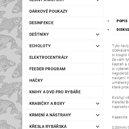
DÁRKOVÉ POUKAZY
POPIS
DESINFEKCE
DISKU
DEŠTNÍKY
Tyto navi
ECHOLOTY
očekávání
si koupil
ELEKTROCENTRÁLY
že vám tyt
kapraři a
si vyberet
FEEDER PROGRAM
nejpokroč
navíjení. 
HÁČKY
uměleckým
které prok
KNIHY A DVD PRO RYBÁŘE
Existují 
Parallel 
KRABIČKY A BOXY
naprosto 
KRMENÍ A NÁSTRAHY
Kapacita:
KŘESLA RYBÁŘSKÁ
0,35mm/