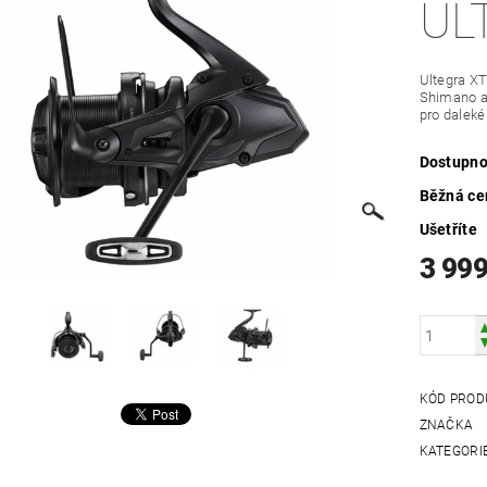
UL
Ultegra X
Shimano a 
pro daleké
Dostupno
Běžná ce
Ušetříte
3 999
KÓD PROD
ZNAČKA
KATEGORI