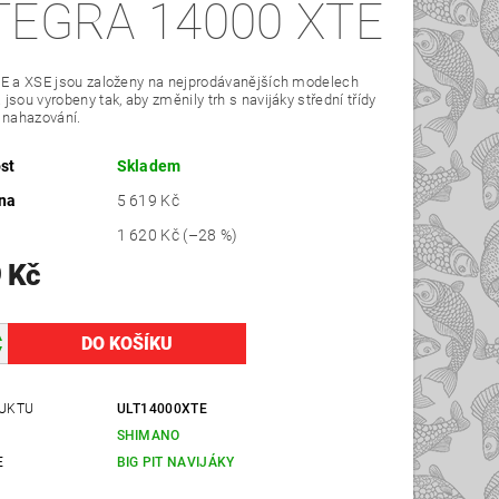
TEGRA 14000 XTE
TE a XSE jsou založeny na nejprodávanějších modelech
jsou vyrobeny tak, aby změnily trh s navijáky střední třídy
 nahazování.
st
Skladem
na
5 619 Kč
1 620 Kč
(–28 %)
 Kč
UKTU
ULT14000XTE
SHIMANO
E
BIG PIT NAVIJÁKY