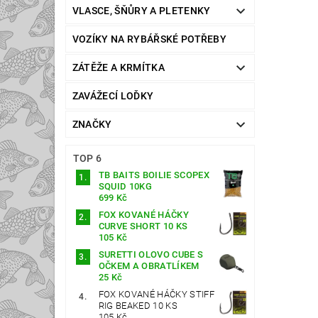
VLASCE, ŠŇŮRY A PLETENKY
VOZÍKY NA RYBÁŘSKÉ POTŘEBY
ZÁTĚŽE A KRMÍTKA
ZAVÁŽECÍ LOĎKY
ZNAČKY
TOP 6
TB BAITS BOILIE SCOPEX
SQUID 10KG
699 Kč
FOX KOVANÉ HÁČKY
CURVE SHORT 10 KS
105 Kč
SURETTI OLOVO CUBE S
OČKEM A OBRATLÍKEM
25 Kč
FOX KOVANÉ HÁČKY STIFF
RIG BEAKED 10 KS
105 Kč