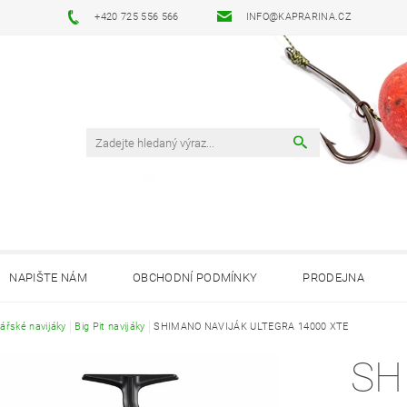
+420 725 556 566
INFO@KAPRARINA.CZ
NAPIŠTE NÁM
OBCHODNÍ PODMÍNKY
PRODEJNA
ářské navijáky
Big Pit navijáky
SHIMANO NAVIJÁK ULTEGRA 14000 XTE
SH