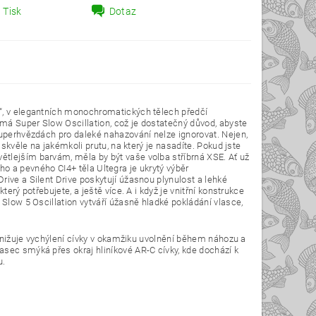
Tisk
Dotaz
y“, v elegantních monochromatických tělech předčí
má Super Slow Oscillation, což je dostatečný důvod, abyste
superhvězdách pro daleké nahazování nelze ignorovat. Nejen,
 skvěle na jakémkoli prutu, na který je nasadíte. Pokud jste
tlejším barvám, měla by být vaše volba stříbrná XSE. Ať už
kého a pevného CI4+ těla Ultegra je ukrytý výběr
rive a Silent Drive poskytují úžasnou plynulost a lehké
erý potřebujete, a ještě více. A i když je vnitřní konstrukce
 Slow 5 Oscillation vytváří úžasně hladké pokládání vlasce,
t snižuje vychýlení cívky v okamžiku uvolnění během náhozu a
asec smýká přes okraj hliníkové AR-C cívky, kde dochází k
u.