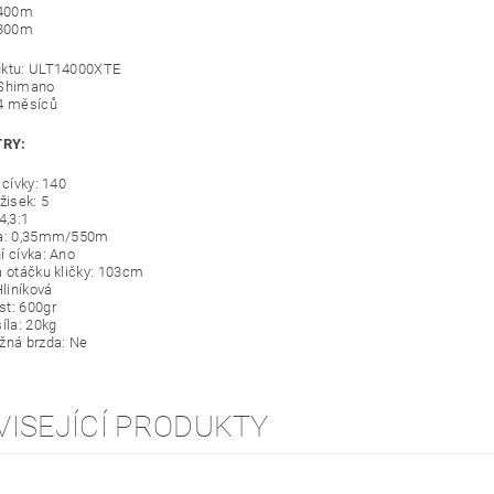
400m
300m
uktu: ULT14000XTE
 Shimano
4 měsíců
RY:
 cívky: 140
žisek: 5
4,3:1
ta: 0,35mm/550m
í cívka: Ano
a otáčku kličky: 103cm
Hliníková
t: 600gr
íla: 20kg
žná brzda: Ne
VISEJÍCÍ PRODUKTY