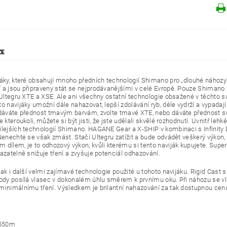
ZE
jáky, které obsahují mnoho předních technologií Shimano pro „dlouhé nához
 a jsou připraveny stát se nejprodávanějšími v celé Evropě. Pouze Shimano 
i Ultegru XTE a XSE. Ale ani všechny ostatní technologie obsažené v těchto 
o navijáky umožní dále nahazovat, lepší zdolávání ryb, déle vydrží a vypadají
 dáváte přednost tmavým barvám, zvolte tmavé XTE, nebo dáváte přednost svě
e kteroukoli, můžete si být jisti, že jste udělali skvělé rozhodnutí. Uvnitř leh
ilejších technologií Shimano. HAGANE Gear a X-SHIP v kombinaci s Infinity D
Nenechte se však zmást. Stačí Ultegru zatížit a bude odvádět veškerý výkon, kt
 dílem, je to odhozový výkon, kvůli kterému si tento naviják kupujete. Super
azatelně snižuje tření a zvyšuje potenciál odhazování.
však i další velmi zajímavé technologie použité u tohoto navijáku. Rigid Cas
Body posílá vlasec v dokonalém úhlu směrem k prvnímu oku. Při náhozu se vl
minimálnímu tření. Výsledkem je brilantní nahazování za tak dostupnou cen
550m