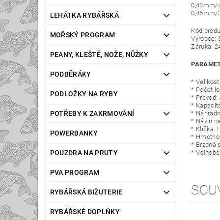
0,40mm/
0,45mm/
LEHÁTKA RYBÁŘSKÁ
Kód prod
MOŘSKÝ PROGRAM
Výrobce:
Záruka: 2
PEANY, KLEŠTĚ, NOŽE, NŮŽKY
PARAMET
PODBĚRÁKY
* Velikost
* Počet lo
PODLOŽKY NA RYBY
* Převod: 
* Kapaci
* Náhradn
POTŘEBY K ZAKRMOVÁNÍ
* Návin n
* Klička: 
POWERBANKY
* Hmotnos
* Brzdná s
* Volnobě
POUZDRA NA PRUTY
PVA PROGRAM
SOU
RYBÁŘSKÁ BIŽUTERIE
RYBÁŘSKÉ DOPLŇKY