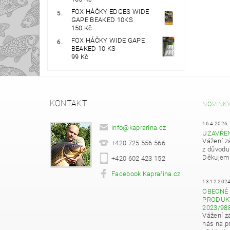
FOX HÁČKY EDGES WIDE
GAPE BEAKED 10KS
150 Kč
FOX HÁČKY WIDE GAPE
BEAKED 10 KS
99 Kč
KONTAKT
NOVINK
16.4.2026
info
@
kaprarina.cz
UZAVŘE
Vážení z
+420 725 556 566
z důvodu
Děkujeme
+420 602 423 152
Facebook Kaprařina.cz
13.12.202
OBECNÉ 
PRODUKT
2023/98
Vážení z
nás na pr