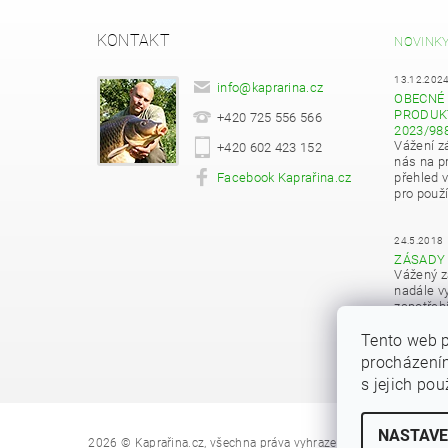
KONTAKT
NOVINK
13.12.202
info
@
kaprarina.cz
OBECNÉ 
PRODUKT
+420 725 556 566
2023/98
Vážení z
+420 602 423 152
nás na pr
Facebook Kaprařina.cz
přehled 
pro použí
24.5.2018
ZÁSADY
Vážený z
nadále vy
zapotřeb
osobních
Tento web p
procházením
s jejich po
NASTAVE
Upravit nastave
2026 © Kaprařina.cz, všechna práva vyhrazena