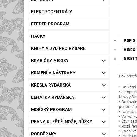
ELEKTROCENTRÁLY
FEEDER PROGRAM
HÁČKY
POPIS
KNIHY A DVD PRO RYBÁŘE
VIDEO
DISKU
KRABIČKY A BOXY
KRMENÍ A NÁSTRAHY
Fox příst
KŘESLA RYBÁŘSKÁ
• Unikátn
• Je opat
Mozzy Sc
LEHÁTKA RYBÁŘSKÁ
• Dodáván
ponechán p
MOŘSKÝ PROGRAM
• Napínac
• Ve veli
• Čtyři za
PEANY, KLEŠTĚ, NOŽE, NŮŽKY
• Rozšíře
• Zadní v
PODBĚRÁKY
• Přední 