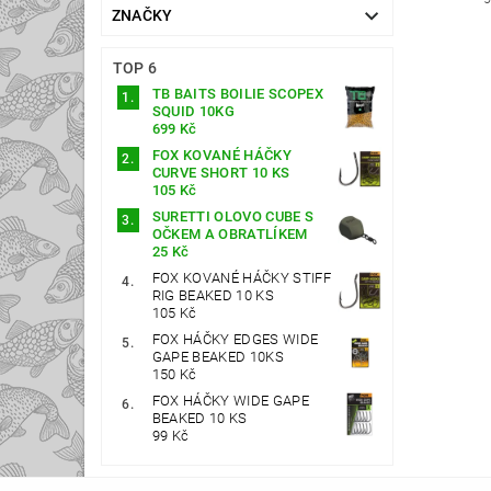
ZNAČKY
TOP 6
TB BAITS BOILIE SCOPEX
SQUID 10KG
699 Kč
FOX KOVANÉ HÁČKY
CURVE SHORT 10 KS
105 Kč
SURETTI OLOVO CUBE S
OČKEM A OBRATLÍKEM
25 Kč
FOX KOVANÉ HÁČKY STIFF
RIG BEAKED 10 KS
105 Kč
FOX HÁČKY EDGES WIDE
GAPE BEAKED 10KS
150 Kč
FOX HÁČKY WIDE GAPE
BEAKED 10 KS
99 Kč