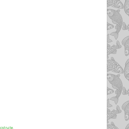
gistrujte
.