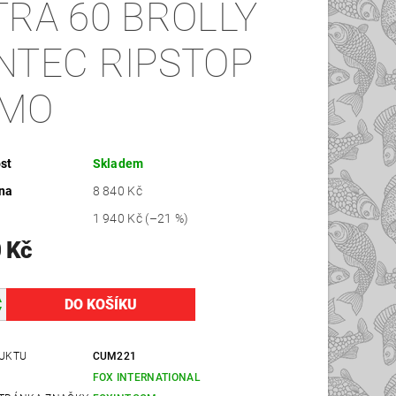
TRA 60 BROLLY
NTEC RIPSTOP
MO
st
Skladem
na
8 840 Kč
1 940 Kč
(–21 %)
 Kč
UKTU
CUM221
FOX INTERNATIONAL