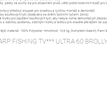
vky: pásky na suchý zip pro připevnění prutů, větší počet kotevních bodů pro
závitový středový sloupek pro snadnou a rychlou montáž a demontáž
tory bouřkových tyčí (dodáváno se dvěmi bočními tyčemi 24ins)
é krytky pro zajištění bouřkových tyčí, aby nebyla nutná demontáž při přepra
o s odolnou podlahou, odolnými kolíky a taškou pro snadné převážení se zi
nější materiál: 100% Polyester. Hmotnost: 10,6 kg, (kompletní balení), Parní š
ARP FISHING TV*** ULTRA 60 BROLL