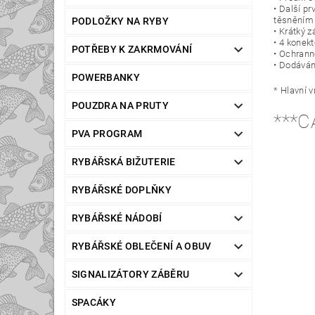
• Další pr
těsněním
PODLOŽKY NA RYBY
• Krátký 
• 4 konek
POTŘEBY K ZAKRMOVÁNÍ
• Ochrann
• Dodáván
POWERBANKY
* Hlavní v
POUZDRA NA PRUTY
***C
PVA PROGRAM
RYBÁŘSKÁ BIŽUTERIE
RYBÁŘSKÉ DOPLŇKY
RYBÁŘSKÉ NÁDOBÍ
RYBÁŘSKÉ OBLEČENÍ A OBUV
SIGNALIZÁTORY ZÁBĚRU
SPACÁKY