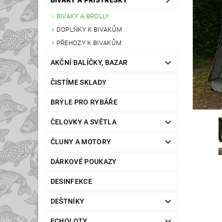
BIVAKY A PŘÍSTŘEŠKY
BIVAKY A BROLLY
DOPLŇKY K BIVAKŮM
PŘEHOZY K BIVAKŮM
AKČNÍ BALÍČKY, BAZAR
ČISTÍME SKLADY
BRÝLE PRO RYBÁŘE
ČELOVKY A SVĚTLA
ČLUNY A MOTORY
DÁRKOVÉ POUKAZY
DESINFEKCE
DEŠTNÍKY
ECHOLOTY