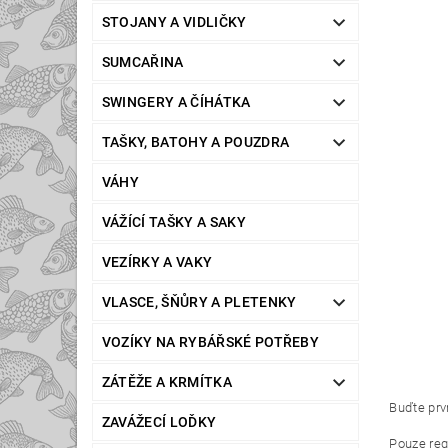
STOJANY A VIDLIČKY
SUMCAŘINA
SWINGERY A ČÍHÁTKA
TAŠKY, BATOHY A POUZDRA
VÁHY
VÁŽÍCÍ TAŠKY A SAKY
VEZÍRKY A VAKY
VLASCE, ŠŇŮRY A PLETENKY
VOZÍKY NA RYBÁŘSKÉ POTŘEBY
ZÁTĚŽE A KRMÍTKA
Buďte prvn
ZAVÁŽECÍ LOĎKY
Pouze reg