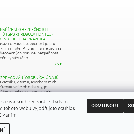
Y
4
NAŘÍZENÍ O BEZPEČNOSTI
Ů (GPSR), REGULATION (EU)
8 - VŠEOBECNÁ PRAVIDLA
ákazníci,vaše bezpečnost je pro
vním místě. Připravili jsme pro vás
všeobecných pravidel bezpečnosti
vání rybářského...
více
 ZPRACOVÁNÍ OSOBNÍCH ÚDAJŮ
ákazníku, k tomu, abychom mohli i
řizovat vaše objednávky, je
í Váš souhlas se zpracováním
 údajů pro obchodní účely...
oužívá soubory cookie. Dalším
více
ODMÍTNOUT
S
 tohoto webu vyjadřujete souhlas
|
Zboží.cz
Heureka.cz
užíváním.
NÍ
ní cookies