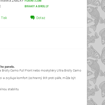
TRÁNKA ZNAČKY
FOXINT.COM
E
BIVAKY A BROLLY
Tisk
Dotaz
ího panelu.
a Brolly Camo Full Front nebo moskytiéry Ultra Brolly Camo
a zvyšuje komfort (ochranný štít proti páře, může být
lnou stabilitu