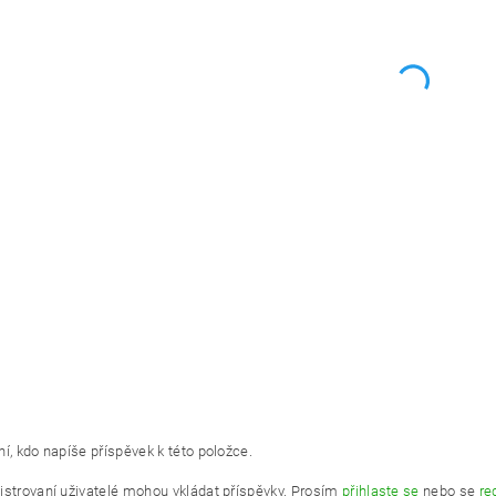
í, kdo napíše příspěvek k této položce.
istrovaní uživatelé mohou vkládat příspěvky. Prosím
přihlaste se
nebo se
re