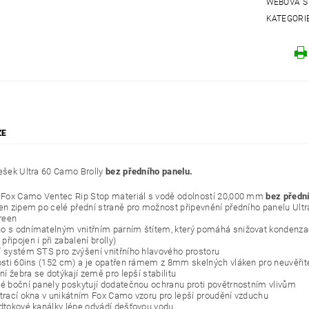
WEBOVÁ S
KATEGORI
ZE
řešek Ultra 60 Camo Brolly
bez předního panelu.
í Fox Camo Ventec Rip Stop materiál s vodě odolností 20,000 mm
bez předn
řen zipem po celé přední straně pro možnost připevnění předního panelu Ultr
reen
o s odnímatelným vnitřním parním štítem, který pomáhá snižovat kondenzaci 
řipojen i při zabalení brolly)
í systém STS pro zvýšení vnitřního hlavového prostoru
kosti 60ins (152 cm) a je opatřen rámem z 8mm skelných vláken pro neuvěřite
dní žebra se dotýkají země pro lepší stabilitu
né boční panely poskytují dodatečnou ochranu proti povětrnostním vlivům
ětrací okna v unikátním Fox Camo vzoru pro lepší proudění vzduchu
odtokové kanálky lépe odvádí dešťovou vodu