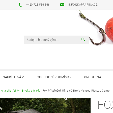
+420 725 556 566
INFO@KAPRARINA.CZ
NAPIŠTE NÁM
OBCHODNÍ PODMÍNKY
PRODEJNA
aky a přístřešky
Bivaky a brolly
Fox Přístřešek Ultra 60 Brolly Ventec Ripstop Camo
FO