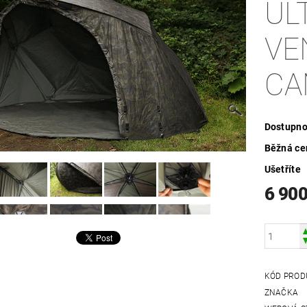
UL
VE
CA
Dostupno
Běžná ce
Ušetříte
6 900
KÓD PROD
ZNAČKA