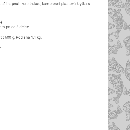
 lepší napnutí konstrukce, kompresní plastová krytka s
vě
pem po celé délce
tít 600 g, Podlaha 1,4 kg.
Y