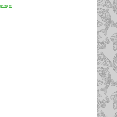
gistrujte
.