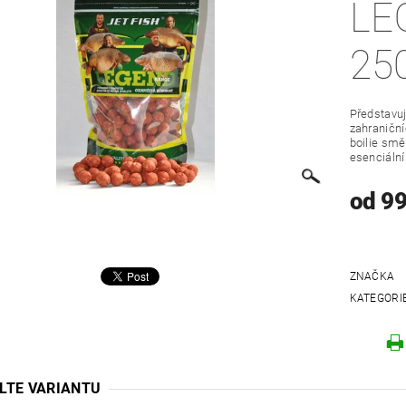
LE
25
Představuj
zahraničn
boilie smě
esenciální 
od 99
ZNAČKA
KATEGORI
LTE VARIANTU