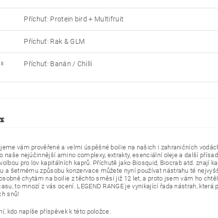
Příchuť: Protein bird + Multifruit
Příchuť: Rak & GLM
Příchuť: Banán / Chilli
18
ZE
jeme vám prověřené a velmi úspěšné boilie na našich i zahraničních vodác
 naše nejúčinnější amino complexy, extrakty, esenciální oleje a další přísady
olbou pro lov kapitálních kaprů. Příchutě jako Biosquid, Biocrab atd. znají k
u a šetrnému způsobu konzervace můžete nyní používat nástrahu té nejvyšší 
 osobně chytám na boilie z těchto směsí již 12 let, a proto jsem vám ho chtěl
asu, to mnozí z vás ocení. LEGEND RANGE je vynikající řada nástrah, která pře
ch snů!
í, kdo napíše příspěvek k této položce.