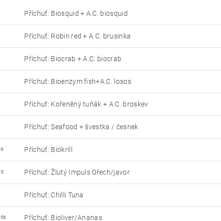
Příchuť: Biosquid + A.C. biosquid
Příchuť: Robin red + A.C. brusinka
Příchuť: Biocrab + A.C. biocrab
Příchuť: Bioenzym fish+A.C. losos
Příchuť: Kořeněný tuňák + A.C. broskev
Příchuť: Seafood + švestka / česnek
Příchuť: Biokrill
59
Příchuť: Žlutý Impuls Ořech/javor
05
Příchuť: Chilli Tuna
Příchuť: Bioliver/Ananas
056