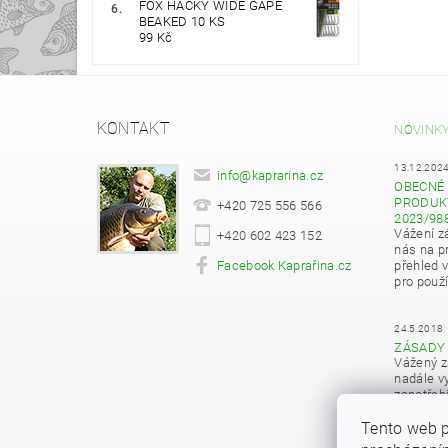
FOX HÁČKY WIDE GAPE
BEAKED 10 KS
99 Kč
KONTAKT
NOVINK
13.12.202
info
@
kaprarina.cz
OBECNÉ 
PRODUKT
+420 725 556 566
2023/98
Vážení z
+420 602 423 152
nás na pr
Facebook Kaprařina.cz
přehled 
pro použí
24.5.2018
ZÁSADY
Vážený z
nadále vy
zapotřeb
osobních
Tento web p