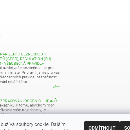
Y
4
NAŘÍZENÍ O BEZPEČNOSTI
Ů (GPSR), REGULATION (EU)
8 - VŠEOBECNÁ PRAVIDLA
ákazníci,vaše bezpečnost je pro
vním místě. Připravili jsme pro vás
všeobecných pravidel bezpečnosti
vání rybářského...
více
 ZPRACOVÁNÍ OSOBNÍCH ÚDAJŮ
ákazníku, k tomu, abychom mohli i
řizovat vaše objednávky, je
í Váš souhlas se zpracováním
 údajů pro obchodní účely...
oužívá soubory cookie. Dalším
více
ODMÍTNOUT
S