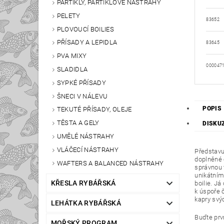
PARTIKLY, PARTIKLOVÉ NÁSTRAHY
PELETY
83652
PLOVOUCÍ BOILIES
PŘÍSADY A LEPIDLA
83645
PVA MIXY
000047
SLADIDLA
SYPKÉ PŘÍSADY
ŠNECI V NÁLEVU
POPIS
TEKUTÉ PŘÍSADY, OLEJE
TĚSTA A GELY
DISKU
UMĚLÉ NÁSTRAHY
VLÁČECÍ NÁSTRAHY
Představu
doplněné o
WAFTERS A BALANCED NÁSTRAHY
správnou v
unikátním
KŘESLA RYBÁŘSKÁ
boilie. Já
k úspoře č
kapry svý
LEHÁTKA RYBÁŘSKÁ
Buďte prvn
MOŘSKÝ PROGRAM