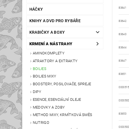
83641
HÁČKY
KNIHY A DVD PRO RYBÁŘE
83642
KRABIČKY A BOXY
83643
KRMENÍ A NÁSTRAHY
83644
AMINOKOMPLETY
ATRAKTORY A EXTRAKTY
83647
BOILIES
83651
BOILIES MIXY
BOOSTERY, POSILOVAČE, SPREJE
000051
DIPY
ESENCE, ESENCIÁLNÍ OLEJE
000050
MEDOVKY A ZOBY
83653
METHOD MIXY, KRMÍTKOVÁ SMĚS
NUTRIGO
000050