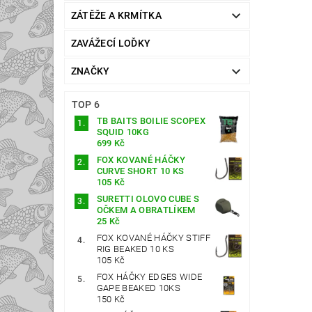
ZÁTĚŽE A KRMÍTKA
ZAVÁŽECÍ LOĎKY
ZNAČKY
TOP 6
TB BAITS BOILIE SCOPEX
SQUID 10KG
699 Kč
FOX KOVANÉ HÁČKY
CURVE SHORT 10 KS
105 Kč
SURETTI OLOVO CUBE S
OČKEM A OBRATLÍKEM
25 Kč
FOX KOVANÉ HÁČKY STIFF
RIG BEAKED 10 KS
105 Kč
FOX HÁČKY EDGES WIDE
GAPE BEAKED 10KS
150 Kč