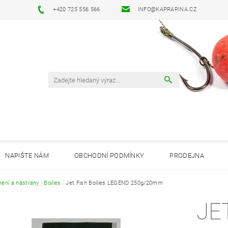
+420 725 556 566
INFO@KAPRARINA.CZ
NAPIŠTE NÁM
OBCHODNÍ PODMÍNKY
PRODEJNA
ení a nástrahy
Boilies
Jet Fish Boilies LEGEND 250g/20mm
JE