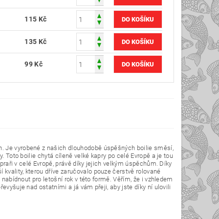
115 Kč
135 Kč
99 Kč
h. Je vyrobené z našich dlouhodobě úspěšných boilie směsí,
. Toto boilie chytá cíleně velké kapry po celé Evropě a je tou
apraři v celé Evropě, právě díky jejich velkým úspěchům. Díky
kvality, kterou dříve zaručovalo pouze čerstvě rolované
 nabídnout pro letošní rok v této formě. Věřím, že i vzhledem
vyšuje nad ostatními a já vám přeji, aby jste díky ní ulovili