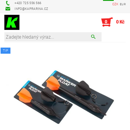
+420 725 556 566
CZK
EUR
INFO@KAPRARINA.CZ
0
0 Kč
TIP