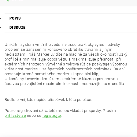
POPIS
DISKUZE
Unikátní systém vnitřního vedení vlasce prakticky vyrešil odvěký
problém se zanášením koncového obratlíku travami a jinými
nečistotami. Náš Marker uvidíte na hladině za všech okolností! Úzký
profil těla minimalizuje odpor větru a maximalizuje přesnost i při
extrémních náhozech, výměnná směrová růžice poskytuje výbornou
viditelnost markeru i za špatných povětrnostních podmínek. Balení
obsahuje kromě samotného markeru i speciální klip,
zakončený kovovým kroužkem s extrémně kluznou povrchovou
úpravou pro zajištění maximální kluznosti procházejícího monofilu.
Buďte první, kdo napíše příspěvek k této položce.
Pouze registrovaní uživatelé mohou vkládat příspěvky. Prosím
přihlaste se
nebo se
registrujte
.