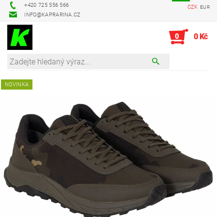
+420 725 556 566
CZK
EUR
INFO@KAPRARINA.CZ
0
0 Kč
NOVINKA