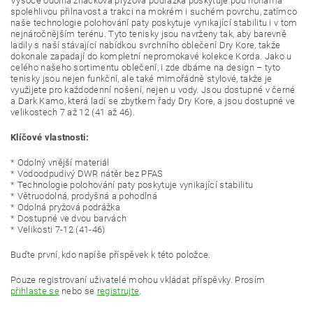
Vysoce odolná značková pryžová podrážka poskytuje pod nohama
spolehlivou přilnavost a trakci na mokrém i suchém povrchu, zatímco
naše technologie polohování paty poskytuje vynikající stabilitu i v tom
nejnáročnějším terénu. Tyto tenisky jsou navrženy tak, aby barevně
ladily s naší stávající nabídkou svrchního oblečení Dry Kore, takže
dokonale zapadají do kompletní nepromokavé kolekce Korda. Jako u
celého našeho sortimentu oblečení, i zde dbáme na design – tyto
tenisky jsou nejen funkční, ale také mimořádně stylové, takže je
využijete pro každodenní nošení, nejen u vody. Jsou dostupné v černé
a Dark Kamo, která ladí se zbytkem řady Dry Kore, a jsou dostupné ve
velikostech 7 až 12 (41 až 46).
Klíčové vlastnosti:
* Odolný vnější materiál
* Vodoodpudivý DWR nátěr bez PFAS
* Technologie polohování paty poskytuje vynikající stabilitu
* Větruodolná, prodyšná a pohodlná
* Odolná pryžová podrážka
* Dostupné ve dvou barvách
* Velikosti 7-12 (41-46)
Buďte první, kdo napíše příspěvek k této položce.
Pouze registrovaní uživatelé mohou vkládat příspěvky. Prosím
přihlaste se
nebo se
registrujte
.