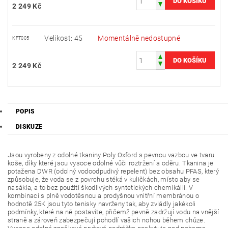
2 249 Kč
Velikost: 45
Momentálně nedostupné
KFT005
2 249 Kč
POPIS
DISKUZE
Jsou vyrobeny z odolné tkaniny Poly Oxford s pevnou vazbou ve tvaru
koše, díky které jsou vysoce odolné vůči roztržení a oděru. Tkanina je
potažena DWR (odolný vodoodpudivý repelent) bez obsahu PFAS, který
způsobuje, že voda se z povrchu stéká v kuličkách, místo aby se
nasákla, a to bez použití škodlivých syntetických chemikálií. V
kombinaci s plně vodotěsnou a prodyšnou vnitřní membránou o
hodnotě 25K jsou tyto tenisky navrženy tak, aby zvládly jakékoli
podmínky, které na ně postavíte, přičemž pevně zadržují vodu na vnější
straně a zároveň zabezpečují pohodlí vašich nohou během chůze.