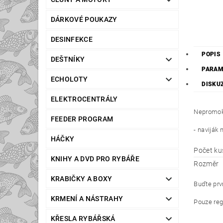
DÁRKOVÉ POUKAZY
DESINFEKCE
POPIS
DEŠTNÍKY
PARAM
ECHOLOTY
DISKU
ELEKTROCENTRÁLY
Nepromoka
FEEDER PROGRAM
- naviják 
HÁČKY
Počet ku
KNIHY A DVD PRO RYBÁŘE
Rozměr
KRABIČKY A BOXY
Buďte prvn
KRMENÍ A NÁSTRAHY
Pouze reg
KŘESLA RYBÁŘSKÁ