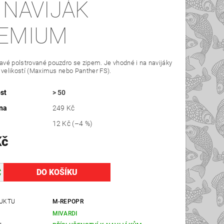
 NAVIJÁK
EMIUM
vé polstrované pouzdro se zipem. Je vhodné i na navijáky
 velikostí (Maximus nebo Panther FS).
st
> 50
na
249 Kč
12 Kč
(–4 %)
Kč
UKTU
M-REPOPR
MIVARDI