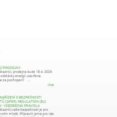
Y
NÍ PRODEJNY
ákazníci, prodejna bude 18.4. 2026
 odstávky energií uzavřena.
 za pochopení! ...
více
4
NAŘÍZENÍ O BEZPEČNOSTI
Ů (GPSR), REGULATION (EU)
8 - VŠEOBECNÁ PRAVIDLA
ákazníci,vaše bezpečnost je pro
vním místě. Připravili jsme pro vás