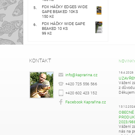
FOX HÁČKY EDGES WIDE
GAPE BEAKED 10KS
150 Kč
FOX HÁČKY WIDE GAPE
BEAKED 10 KS
99 Kč
KONTAKT
NOVINK
16.4.2026
info
@
kaprarina.cz
UZAVŘE
Vážení z
+420 725 556 566
z důvodu
Děkujeme
+420 602 423 152
Facebook Kaprařina.cz
13.12.202
OBECNÉ 
PRODUKT
2023/98
Vážení z
nás na pr