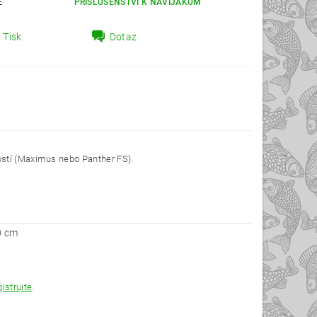
E
PŘÍSLUŠENSTVÍ K NAVIJÁKŮM
Tisk
Dotaz
ostí (Maximus nebo Panther FS).
0 cm
gistrujte
.