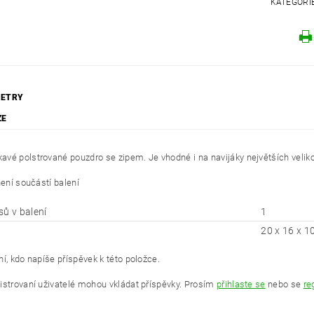
KATEGORI
ETRY
ZE
vé polstrované pouzdro se zipem. Je vhodné i na navijáky největších velik
není součástí balení
sů v balení
1
20 x 16 x 1
í, kdo napíše příspěvek k této položce.
istrovaní uživatelé mohou vkládat příspěvky. Prosím
přihlaste se
nebo se
re