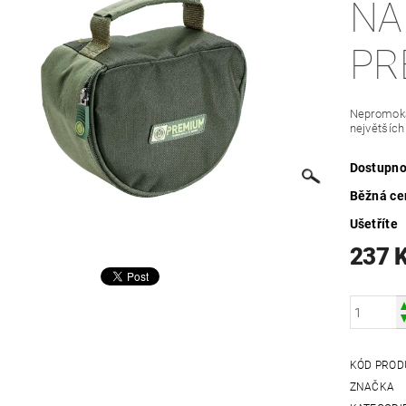
NA
PR
Nepromoka
největších
Dostupno
Běžná ce
Ušetříte
237 
KÓD PROD
ZNAČKA