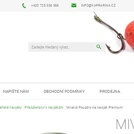
+420 725 556 566
INFO@KAPRARINA.CZ
NAPIŠTE NÁM
OBCHODNÍ PODMÍNKY
PRODEJNA
ářské navijáky
Příslušenství k navijákům
Mivardi Pouzdro na naviják Premium
MI