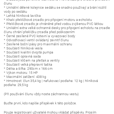
člunu
* Unikátní dělené kolejnice sedáku se snadno používají a brání rozlití
vody po sedáku
* Lehká hliníková lavička
* Khaki překližkové zrcadlo pro připojení motoru a echolotu
* Překližkové zrcadlo je chráněné před vodou zvýšenou PVC látkou
* Unikátní extra velké ochranné desky pro připojení echolotu na zrcadle
člunu chrání překližku zrcadla před poškozením
* Černé zesílené PVC kotevní a vyvazovací body
* Odvodňovací ventil ovládaný zevnitř člunu
* Zesílené boční pásy pro maximální ochranu
* Součástí hliníková vesla
* Součástí kvalitní dvojitá pumpa
* Součástí opravná sada
* Součástí klíčem na přetlak a ventily
* Součástí velká přepravní taška
* Délka a šířka: 290cm x 166 cm
* Výkon motoru: 15 HP
* Maximální zatížení: 438 kg
* Hmotnost: člun 35,4 kg | nafukovací podlaha: 12 kg | hliníková
podlaha: 29,5 kg
(Při používání člunu vždy noste záchrannou vestu)
Buďte první, kdo napíše příspěvek k této položce.
Pouze registrovaní uživatelé mohou vkládat příspěvky. Prosím