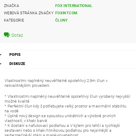
ZNAČKA
FOX INTERNATIONAL
WEBOVÁ STRÁNKA ZNAČKY
FOXINT.COM
KATEGORIE
ČLUNY
Dotaz
POPIS
DISKUZE
Vlastnostmi naplněný neuvěřitelně spolehlivý 2,9m člun v
nekvalitnějším provedení.
* Vlastnostmi naplněný neuvěřitelně spolehlivý člun vyrobený nejvyšší
možné kvalitě
* Perfektní člun kdy ž potřebujete velký prostor a maximální stabilitu
na vodě
* Úplně nový design se spoustou unikátních a výrobně prvních
vlastností, v khaki barvě
* K dostání s nafukovací podlahou a V kýlem pro lehčí a rychlejší
sestavení nebo s khaki hliníkovou podlahou pro nejsilnější a
nejbezpečnější stání a manévrovatelnost