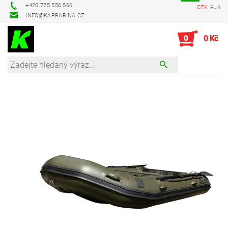
+420 725 556 566
CZK
EUR
INFO@KAPRARINA.CZ
0
0 Kč