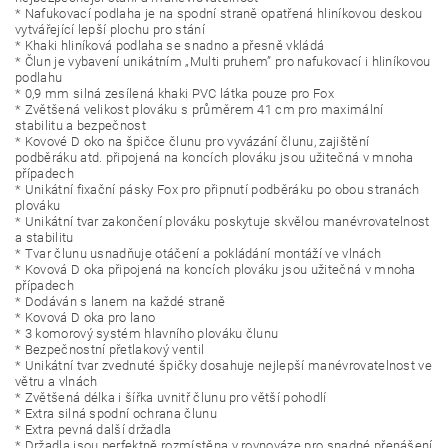
* Nafukovací podlaha je na spodní straně opatřená hliníkovou deskou
vytvářející lepší plochu pro stání
* Khaki hliníková podlaha se snadno a přesně vkládá
* Člun je vybavení unikátním „Multi pruhem” pro nafukovací i hliníkovou
podlahu
* 0,9 mm silná zesílená khaki PVC látka pouze pro Fox
* Zvětšená velikost plováku s průměrem 41 cm pro maximální
stabilitu a bezpečnost
* Kovové D oko na špičce člunu pro vyvázání člunu, zajištění
podběráku atd. připojená na koncích plováku jsou užitečná v mnoha
případech
* Unikátní fixační pásky Fox pro připnutí podběráku po obou stranách
plováku
* Unikátní tvar zakončení plováku poskytuje skvělou manévrovatelnost
a stabilitu
* Tvar člunu usnadňuje otáčení a pokládání montáží ve vlnách
* Kovová D oka připojená na koncích plováku jsou užitečná v mnoha
případech
* Dodáván s lanem na každé straně
* Kovová D oka pro lano
* 3 komorový systém hlavního plováku člunu
* Bezpečnostní přetlakový ventil
* Unikátní tvar zvednuté špičky dosahuje nejlepší manévrovatelnost ve
větru a vlnách
* Zvětšená délka i šířka uvnitř člunu pro větší pohodlí
* Extra silná spodní ochrana člunu
* Extra pevná další držadla
* Držadla jsou perfektně rozmístěna v rovnováze pro snadné přenášení