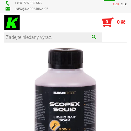
+420 725 556 566
CZK
EUR
INFO@KAPRARINA.CZ
0
0 Kč