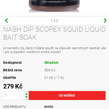
1
z 2
NASH DIP SCOPEX SQUID LIQUID
BAIT SOAK
Univerzální dip, který můžete použít na dipování samotných nástrah, ale
i pro zvýraznění vnadících směsí a pelet.
Dostupnost
Skladem
Běžná cena
300 Kč
Ušetříte
21 Kč
(–7 %)
279 Kč
KÓD PRODUKTU
B6856