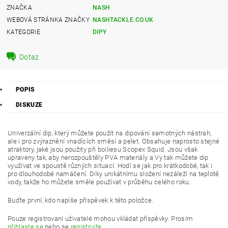
ZNAČKA
NASH
WEBOVÁ STRÁNKA ZNAČKY
NASHTACKLE.CO.UK
KATEGORIE
DIPY
Dotaz
POPIS
DISKUZE
Univerzální dip, který můžete použít na dipování samotných nástrah,
ale i pro zvýraznění vnadících směsí a pelet. Obsahuje naprosto stejné
atraktory, jaké jsou použity při boiliesu Scopex Squid. Jsou však
upraveny tak, aby nerozpouštěly PVA materiály a Vy tak můžete dip
využívat ve spoustě různých situací. Hodí se jak pro krátkodobé, tak i
pro dlouhodobé namáčení. Díky unikátnímu složení nezáleží na teplotě
vody, takže ho můžete směle používat v průběhu celého roku.
Buďte první, kdo napíše příspěvek k této položce.
Pouze registrovaní uživatelé mohou vkládat příspěvky. Prosím
přihlaste se
nebo se
registrujte
.