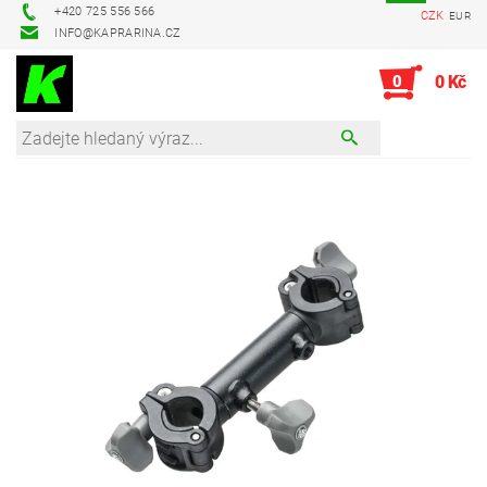
+420 725 556 566
CZK
EUR
INFO@KAPRARINA.CZ
0
0 Kč