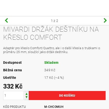
1
z 2
MIVARDI DRŽÁK DEŠTNÍKU NA
KŘESLO COMFORT
Adaptér pro křeslo Comfort/Quattro, ale i o další křesla s trubkami o
průměru 25 mm, sloužící jako držák deštníku.
Dostupnost
Skladem
Běžná cena
349 Kč
Ušetříte
17 Kč
(–4 %)
332 Kč
KÓD PRODUKTU
M-CHCOMUH