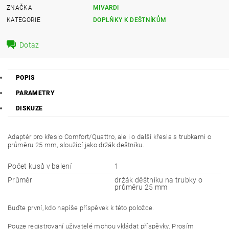
ZNAČKA
MIVARDI
KATEGORIE
DOPLŇKY K DEŠTNÍKŮM
Dotaz
POPIS
PARAMETRY
DISKUZE
Adaptér pro křeslo Comfort/Quattro, ale i o další křesla s trubkami o
průměru 25 mm, sloužící jako držák deštníku.
Počet kusů v balení
1
Průměr
držák děštníku na trubky o
průměru 25 mm
Buďte první, kdo napíše příspěvek k této položce.
Pouze registrovaní uživatelé mohou vkládat příspěvky. Prosím